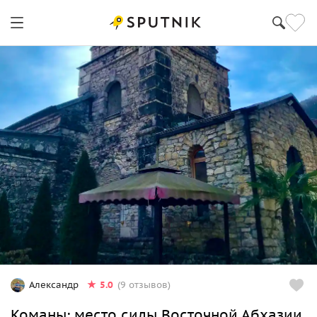
5.0
Александр
(9 отзывов)
Команы: место силы Восточной Абхазии