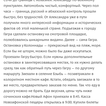
пунктуален. Автомобиль чистый, комфортный. Через пол
часа — граница, русский и абхазский контроль прошли
быстро, без трудностей. От Александра уже в пути
получили много интересной информации и исторических
фактов об этой маленькой стране. Подъезжая к городу
Гагра сделали остановку на смотровой площадке,
полюбовались шикарными видами. Далее — сама Гагра.
Остановка у Колоннады — прекрасный вид на пляж, море.
Если бы не шторм, можно было бы даже искупаться.
Проехали Гагру быстро. Если нужны дополнительные
остановки в заинтересовавших местах, то их нужно делать
сразу, так как обратный путь через Гагру — по другому
маршруту. Заехали в селение Бзыбь — позавтракали в
колоритном местном кафе. Кстати, обедать заезжали в то
же место, предварительно заказав по меню. Так что еду в
дорогу можно не брать. Еда вкусная, цены чуть ниже
сочинских кафе.Новый Афон приехали в 8:45. Касса
Новоафонской пещеры открылась в 9:00. Купили билеты