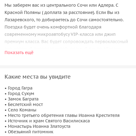
Мы заберем вас из центрального Сочи или Адлера. С
Красной Поляны ( доплата за расстояние). Если Вы из
Лазаревского, то добираетесь до Сочи самостоятельно.
Поездка будет очень комфортной благодаря
современному микроавтобусу VIP-класса или джип
премиум класса. Вас будет сопровождать первоклассный
гид, который проведет незабываемый тур по Абхазии.
Показать ещё
Что вас ожидает:
В этой поездке мы посетим
Гагру
, столицу Абхазии —
Какие места вы увидите
Сухум
, замок Баграта,
Беслетский мост
— один из
древнейших архитектурных памятников в окрестностях
• Город Гагра
• Город Сухум
Сухума.
• Замок Баграта
• Беслетский мост
Главная достопримечательность на маршруте — трижды
• Село Команы
святое место
Команы
, одно из самых почитаемых и
• Место третьего обретения главы Иоанна Крестителя
• Источник и храм Святого Василискаса
намоленых в Абхазии. Многие православные христиане
• Монастырь Иоанна Златоуста
стремятся здесь побывать. В этом месте погребены Святой
• Обезьяний питомник
Мученик Василиск и Иоанн Златоуст, а в гроте недалеко от