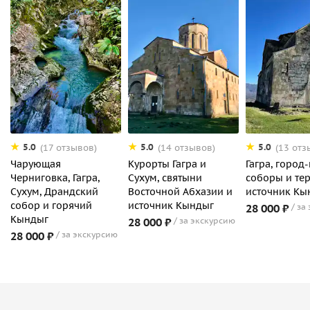
5.0
5.0
5.0
(17 отзывов)
(14 отзывов)
(13 отз
Чарующая
Курорты Гагра и
Гагра, город
Черниговка, Гагра,
Сухум, святыни
соборы и те
Сухум, Драндский
Восточной Абхазии и
источник Кы
собор и горячий
источник Кындыг
28 000 ₽
за
Кындыг
28 000 ₽
за экскурсию
28 000 ₽
за экскурсию