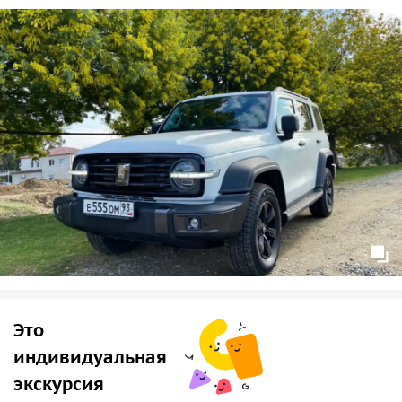
взрослого.
• Если ребенок едет без сопровождения законного
родителя, то нужно предоставить нотариальную
доверенность (оригинал) с разрешением от родителей на
доверенное лицо на въезд в Абхазию.
• Необходимо подтверждение отсутствия судимостей и
задолженностей перед судебными приставами (заходим
на Госуслуги и на ФССП, и по ИНН проверяем, есть ли
запрет на выезд).
• Домашних животных провозить можно, но обязательно
наличие паспорта прививок и переноски.
Это
индивидуальная
экскурсия