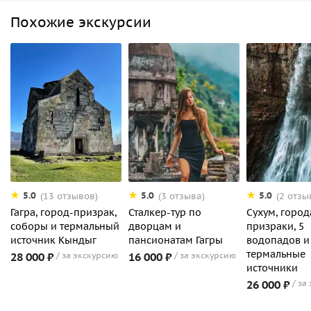
Похожие экскурсии
5.0
5.0
5.0
(13 отзывов)
(3 отзыва)
(2 отзы
Гагра, город-призрак,
Сталкер-тур по
Сухум, город
соборы и термальный
дворцам и
призраки, 5
источник Кындыг
пансионатам Гагры
водопадов и
термальные
28 000 ₽
за экскурсию
16 000 ₽
за экскурсию
источники
26 000 ₽
за