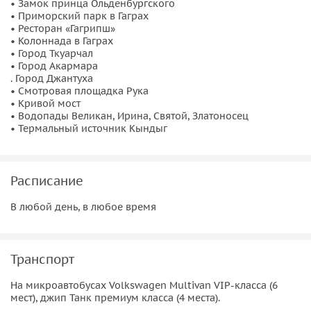
• Замок принца Ольденбургского
• Приморский парк в Гаграх
Завершится день очень «тепло» — в одном из природных
• Ресторан «Гагрипш»
термальных источников — Кындыг
. Здесь вы сможете
• Колоннада в Гаграх
• Город Ткуарчал
отдохнуть, расслабиться и ощутить всю целебную силу
• Город Акармара
источника.
. Город Джантуха
• Смотровая площадка Рука
Организационные моменты:
• Кривой мост
• Водопады Великан, Ирина, Святой, Златоносец
• По этому направлению нужно ехать только в хорошую
• Термальный источник Кындыг
солнечную погоду. От города Ткуарчал пересаживаемся с
микроавтобуса на внедорожник (внедорожник
оплачивается отдельно на месте — 5000 руб.).
Расписание
Важная информация:
В любой день, в любое время
• Взрослым необходимо предоставить паспорт, детям —
свидетельство о рождении. Если паспорт в ненадлежащем
Транспорт
виде, то рекомендуем взять загранпаспорт, иначе могут не
пропустить.
На микроавтобусах Volkswagen Multivan VIP-класса (6
мест), джип Танк премиум класса (4 места).
• Дети до 18 лет могут ехать только в сопровождении