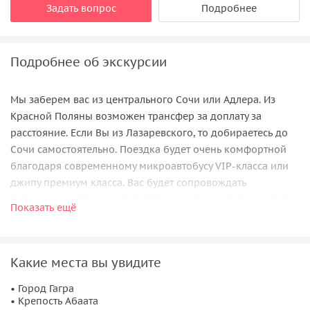
Задать вопрос
Подробнее
Подробнее об экскурсии
Мы заберем вас из центрального Сочи или Адлера. Из
Красной Поляны возможен трансфер за доплату за
расстояние. Если Вы из Лазаревского, то добираетесь до
Сочи самостоятельно. Поездка будет очень комфортной
благодаря современному микроавтобусу VIP-класса или
джипу премиум класса. Вас будет сопровождать
первоклассный гид, который проведет незабываемый тур
Показать ещё
по Абхазии.
Мы посетим:
Какие места вы увидите
• заброшенные города
Ткуарчал, Акармара и Джантуха
;
•
гигантские водопады
— Великан, Ирина, Святой,
• Город Гагра
• Крепость Абаата
Златоносец.