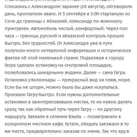
Списались с Александром заранее (18 августа), обговорили
день, проплатили аванс. И 3 сентября в 5:00 стартанули из
Сочи до границы с Абхазией. Александр по-военному
пунктуален. Автомобиль чистый, комфортный. Через пол
часа — граница, русский и абхазский контроль прошли
быстро, без трудностей. От Александра уже в пути
получили много интересной информации и исторических
фактов об этой маленькой стране. Подъезжая к городу
Гагра сделали остановку на смотровой площадке,
полюбовались шикарными видами. Далее — сама Гагра.
Остановка у Колоннады — прекрасный вид на пляж, море.
Если бы не шторм, можно было бы даже искупаться.
Проехали Гагру быстро. Если нужны дополнительные
остановки в заинтересовавших местах, то их нужно делать
сразу, так как обратный путь через Гагру — по другому
маршруту. Заехали в селение Бзыбь — позавтракали в
колоритном местном кафе. Кстати, обедать заезжали в то
же место, предварительно заказав по меню. Так что еду в