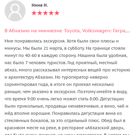
Нина Н.
В Абхазию на минивэне Toyota, Volkswagen: Гагра, Мандариновый сад и Рица
Мне понравилась экскурсия. Хотя были свои плюсы и
минусы. Мы были 21 марта, в субботу. На границе стояли
минут по 40-60 в каждую сторону. Машина была удобная,
нас было 7 человек туристов. Гид приятный, местный
абхаз, много рассказывал интересных вещей про историю
и архитектуру Абхазии. Но туроператор неверно
сориентировал гида, в итоге он приехал несколько
раньше, чем указано в экскурсии. Поэтому имейте в виду,
что время 9:00 очень легко может стать 8:00. Дегустации
были прикольные, продавцы ненавязчивые, а вино, чай и
мёд вполне хорошие. Понравилась дегустация вина из
стеклянных бокалов, за это отдельный плюс. Обед был в
красивом месте на реке, в ресторане «Абхазский двор»,
еда была очень вкусная, но цены московские. В целом мы