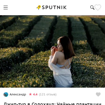
4.4
Александр
(121 отзыв)
Джип-тур в Солохаул: Чайные плантации