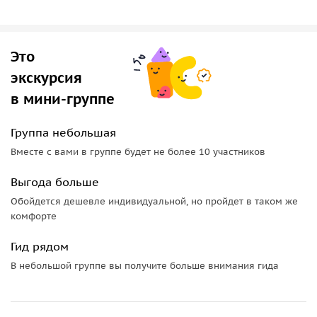
нетронутой природы, но и окунуться в атмосферу
спокойствия и умиротворения и узнать о самом северном
чае в мире.
Это
экскурсия
В конце путешествия мы отправимся в
парк развлечений
«Солохаул»
, где можно активно провести время всей
в мини-группе
семьей. Прокатитесь на километровом зиплайне и
насладитесь уникальностью природы Сочи.
Группа небольшая
Вместе с вами в группе будет не более 10 участников
Яркие эмоции и незабываемые впечатления ждут вас!
Выгода больше
Обойдется дешевле индивидуальной, но пройдет в таком же
комфорте
Гид рядом
В небольшой группе вы получите больше внимания гида