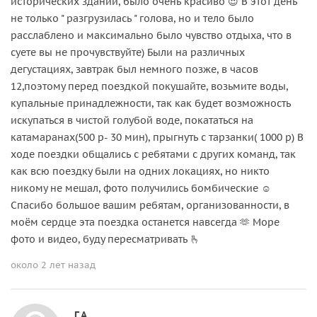
исторических зданий, было очень красиво 😍 В этот день
не только " разгрузилась " голова, но и тело было
расслаблено и максимально было чувство отдыха, что в
суете вы не прочувствуйте) Были на различных
дегустациях, завтрак был немного позже, в часов
12,поэтому перед поездкой покушайте, возьмите воды,
купальные принадлежности, так как будет возможность
искупаться в чистой голубой воде, покататься на
катамаранах(500 р- 30 мин), прыгнуть с тарзанки( 1000 р) В
ходе поездки общались с ребятами с других команд, так
как всю поездку были на одних локациях, но никто
никому не мешал, фото получились бомбические ☺
Спасибо большое вашим ребятам, организованности, в
моём сердце эта поездка останется навсегда 🫶 Море
фото и видео, буду пересматривать 🫰
около 2 лет назад
Г А.