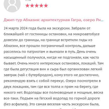
Джип-тур Абхазия: архитектурная Гагра, озеро Рица и Гегский водопад
24 марта 2024 года была на экскурсии. Забрали от
ближайшей от гостиницы остановки, на микроавтобусе
довезли до границы, на границе встретили гиды из
Абхазии, все прошли пограничный контроль, дальше
расселись по патриотам и выехали в путь. День очень
насыщенный получился, нигде не подгоняли, как часто
бывает. Очень много интересных остановок, локаций. Там
где была дегустация вин и сыра был организован легкий
завтрак (чай с бутербродом), кому этого не достаточно,
рекомендую взять с собой перекус. Озеро посмотрели в
двух локациях, там где вся толпа и прям на берегу, где
никого нет. Водопады все полноводные и мощные, весна
все-таки. Подъем на Гегский водопад по горной дороге
(без асфальта). Это самая веселая часть экскурсии была,