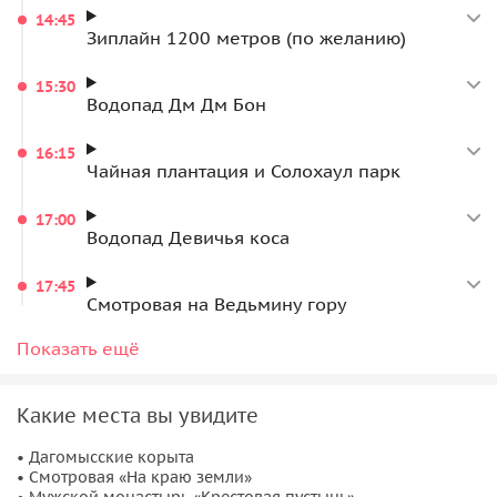
14:45
Зиплайн 1200 метров (по желанию)
15:30
Водопад Дм Дм Бон
16:15
Чайная плантация и Солохаул парк
17:00
Водопад Девичья коса
17:45
Смотровая на Ведьмину гору
18:30
Показать ещё
Ужин и дегустации в национальном кафе (по
желанию)
Какие места вы увидите
22:00
Завершение экскурсии
• Дагомысские корыта
• Смотровая «На краю земли»
• Мужской монастырь «Крестовая пустынь»