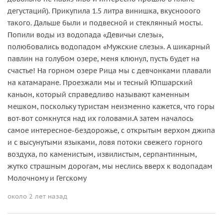
дегустаций). Прикупила 1.5 литра винишка, вкуснооого
такого. Дальше были и подвесной и стеклянный мосты.
Попили воды из водопада «Девичьи слезы»,
полюбовались водопадом «Мужские слезы». А шикарный
павлин на голубом озере, меня клюнул, пусть будет на
счастье! На горном озере Рица мы с девчонками плавали
на катамаране. Проезжали мы и тесный Юпшарский
каньон, который справедливо называют каменным
мешком, поскольку туристам неизменно кажется, что горы
вот-вот сомкнутся над их головами.А затем началось
самое интересное-бездорожье, с открытым верхом джипа
и с высунутыми языками, ловя потоки свежего горного
воздуха, по каменистым, извилистым, серпантинным,
жутко страшным дорогам, мы неслись вверх к водопадам
Молочному и Гегскому
около 2 лет назад