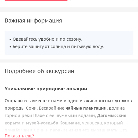
Важная информация
• Одевайтесь удобно и по сезону.
• Берите защиту от солнца и питьевую воду.
Подробнее об экскурсии
Уникальные природные локации
Отправьтесь вместе с нами в один из живописных уголков
природы Сочи. Бескрайние
чайные плантации
, долина
горной реки Шахе с её шумными водами,
Дагомысские
корыта
и
музей-усадьба Кошмана
, человека, который
привёз чай в Сочи и первым начал его выращивать! Это
Показать ещё
уникальная возможность не только насладиться красотой