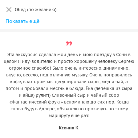
Обед (по желанию)
Показать ещё
Экологический сбор на Даргомысские корыта - 300
руб./чел.
Трансфер из Красной поляны (по набору группы)
Эта экскурсия сделала мой день и мою поездку в Сочи в
целом! Гиду-водителю и просто хорошему человеку Сергею
огромное спасибо! Было очень интересно, динамично,
вкусно, весело, под отличную музыку. Очень понравилось
кафе, в котором мы дегустировали сыры, мёд и чай, а
потом и пробовали местные блюда. Ёка (лепёшка из сыра
и яйца) рулит!) Сливочный сыр и чайный сбор
«Фантастический фрукт» вспоминаю до сих пор. Когда
снова буду в Адлере, обязательно прокачусь по этому
маршруту ещё раз!
Ксения К.