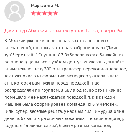
Маргарита М.
Джип-тур Абхазия: архитектурная Гагра, озеро Рица и Гегский водопад
В Абхазии уже не в первый раз, захотелось новых
впечатлений, поэтому в этот раз забронировала "Джип-
тур" Через сайт " Спутник -8"! Забирали всех с ближайших
остановок( цены все с учётом доп. услуг указаны, читайте
внимательно, цену 300 р за трансфер переводила заранее,
так нужно) Всю информацию менеджер указала в ватс
апп, которая вам нужна перед поездкой) Нас
распределяли по группам, я была одна, но это никак не
помешало мне наслаждаться поездкой, т. к в каждой
машине была сформирована команда из 6-9 человек.
Гиды супер, весёлые ребята, у нас был гид Тимур) За один
день побывали в различных локациях - Гегский водопад,
водопад " девичьи слезы", были у разных каньонов,