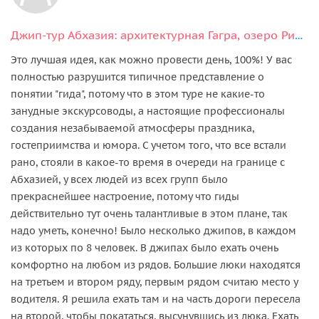
Джип-тур Абхазия: архитектурная Гагра, озеро Рица и Гегский водопад
Это лучшая идея, как можно провести день, 100%! У вас
полностью разрушится типичное представление о
понятии "гида", потому что в этом туре не какие-то
занудные экскурсоводы, а настоящие профессионалы
создания незабываемой атмосферы праздника,
гостеприимства и юмора. С учетом того, что все встали
рано, стояли в какое-то время в очереди на границе с
Абхазией, у всех людей из всех групп было
прекраснейшее настроение, потому что гиды
действительно тут очень талантливые в этом плане, так
надо уметь, конечно! Было несколько джипов, в каждом
из которых по 8 человек. В джипах было ехать очень
комфортно на любом из рядов. Большие люки находятся
на третьем и втором ряду, первым рядом считаю место у
водителя. Я решила ехать там и на часть дороги пересела
на второй, чтобы покататься, высунувшись из люка. Ехать