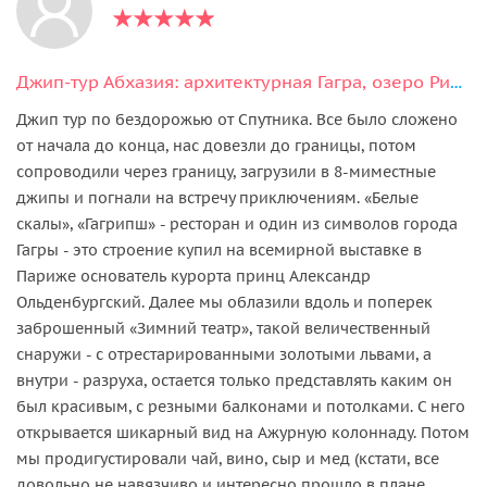
Джип-тур Абхазия: архитектурная Гагра, озеро Рица и Гегский водопад
Джип тур по бездорожью от Спутника. Все было сложено
от начала до конца, нас довезли до границы, потом
сопроводили через границу, загрузили в 8-миместные
джипы и погнали на встречу приключениям. «Белые
скалы», «Гагрипш» - ресторан и один из символов города
Гагры - это строение купил на всемирной выставке в
Париже основатель курорта принц Александр
Ольденбургский. Далее мы облазили вдоль и поперек
заброшенный «Зимний театр», такой величественный
снаружи - с отрестарированными золотыми львами, а
внутри - разруха, остается только представлять каким он
был красивым, с резными балконами и потолками. С него
открывается шикарный вид на Ажурную колоннаду. Потом
мы продигустировали чай, вино, сыр и мед (кстати, все
довольно не навязчиво и интересно прошло в плане