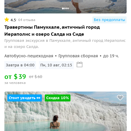
Без предоплаты
4.5
64 отзыва
Травертины Памуккале, античный город
Иераполис и озеро Салда из Сиде
Групповая экскурсия в Памуккале, античный город Иераполис
и на озеро Салда.
Автобусно-пешеходная
Групповая сборная
до 19 ч.
Завтра в 04:00
Пн, 10 авг, 02:15
от
$
39
от
$
60
за человека
Стоит увидеть 👀
Скидка 10%