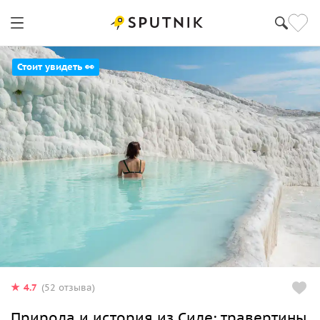
Стоит увидеть 👀
4.7
(52 отзыва)
Природа и история из Сиде: травертины