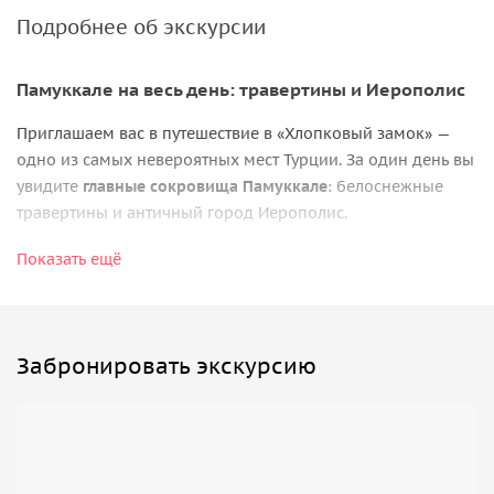
Подробнее об экскурсии
Памуккале на весь день: травертины и Иерополис
Приглашаем вас в путешествие в «Хлопковый замок» —
одно из самых невероятных мест Турции. За один день вы
увидите
главные сокровища Памуккале
: белоснежные
травертины и античный город Иерополис.
Травертины Памуккале
Показать ещё
Это каскадные террасы из травертина, созданные
горячими минеральными источниками. Вода насыщена
кальцием и кристаллизуется, образуя
белые «ванны»
Забронировать экскурсию
небесно-голубого оттенка
. Вы пройдёте босиком по
специальным дорожкам (обувь запрещена), зайдёте в
тёплые террасы и сделаете фотографии с панорамным
видом на долину.