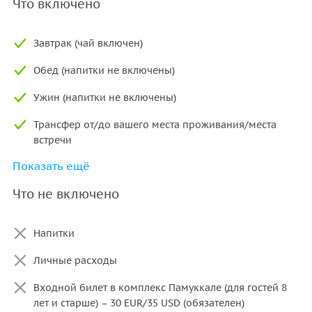
Что включено
• Для травертинов — шлёпанцы (в самих травертинах
разрешено ходить только босиком), для Иерополиса —
Завтрак (чай включен)
удобная закрытая обувь;
• Купальник и полотенце, если планируете купаться;
Обед (напитки не включены)
• Солнцезащитный крем, головной убор, вода.
Ужин (напитки не включены)
Памуккале входит в список Всемирного наследия
Трансфер от/до вашего места проживания/места
ЮНЕСКО. Бронируйте экскурсию заранее — это место
встречи
никого не оставляет равнодушным!
Показать ещё
Страховой полис
Важно! Наполнение программы может отличаться в
Что не включено
зависимости от организатора!
Сопровождение русскоговорящего экскурсовода
Напитки
Личные расходы
Входной билет в комплекс Памуккале (для гостей 8
лет и старше) – 30 EUR/35 USD (обязателен)