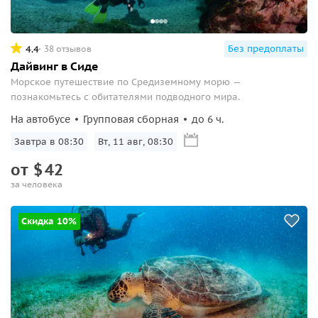
Без предоплаты
4.4
38 отзывов
Дайвинг в Сиде
Морское путешествие по Средиземному морю —
познакомьтесь с обитателями подводного мира.
На автобусе
Групповая сборная
до 6 ч.
Завтра в 08:30
Вт, 11 авг, 08:30
от
$
42
за человека
Скидка 10%