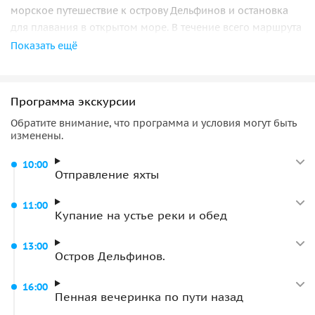
морское путешествие к острову Дельфинов и остановка
для плавания в открытом море. В течение всего маршрута
на борту звучит музыка, создающая энергичное
Показать ещё
настроение, а на обратном пути — зажигательная
анимация. Для гостей предусмотрен вкусный обед и
неограниченное количество безалкогольных напитков.
Программа экскурсии
Трансфер включён для региона Сиде, а из Кызылача и
Обратите внимание, что программа и условия могут быть
Кызылота трансфер организуется за дополнительную
изменены.
оплату. Если вы готовы к активному дню, полному ярких
эмоций и веселья, этот круиз для вас!
10:00
Отправление яхты
11:00
Купание на устье реки и обед
13:00
Остров Дельфинов.
16:00
Пенная вечеринка по пути назад