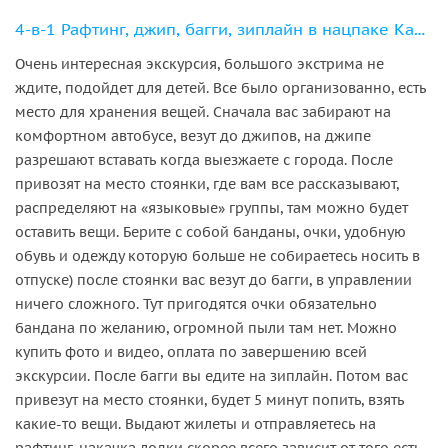
4-в-1 Рафтинг, джип, багги, зиплайн в нацпаке Каньон Кепрюлю
Очень интересная экскурсия, большого экстрима не
ждите, подойдет для детей. Все было организованно, есть
место для хранения вещей. Сначала вас забирают на
комфортном автобусе, везут до джипов, на джипе
разрешают вставать когда выезжаете с города. После
привозят на место стоянки, где вам все рассказывают,
распределяют на «языковые» группы, там можно будет
оставить вещи. Берите с собой банданы, очки, удобную
обувь и одежду которую больше не собираетесь носить в
отпуске) после стоянки вас везут до багги, в управлении
ничего сложного. Тут пригодятся очки обязательно
бандана по желанию, огромной пыли там нет. Можно
купить фото и видео, оплата по завершению всей
экскурсии. После багги вы едите на зиплайн. Потом вас
привезут на место стоянки, будет 5 минут попить, взять
какие-то вещи. Выдают жилеты и отправляетесь на
рафтинг, накачка лодки скорее всего зависит от того есть