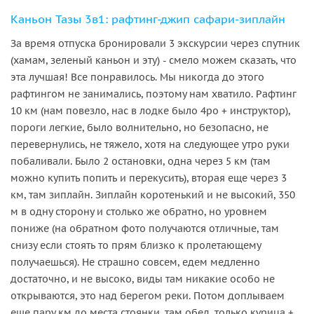
Каньон Тазы 3в1: рафтинг-джип сафари-зиплайн
За время отпуска бронировали 3 экскурсии через спутник
(хамам, зеленый каньон и эту) - смело можем сказать, что
эта лучшая! Все понравилось. Мы никогда до этого
рафтингом не занимались, поэтому нам хватило. Рафтинг
10 км (нам повезло, нас в лодке было 4ро + инструктор),
пороги легкие, было волнительно, но безопасно, не
перевернулись, не тяжело, хотя на следующее утро руки
побаливали. Было 2 остановки, одна через 5 км (там
можно купить попить и перекусить), вторая еще через 3
км, там зиплайн. Зиплайн коротенький и не высокий, 350
м в одну сторону и столько же обратно, но уровнем
пониже (на обратном фото получаются отличные, там
снизу если стоять то прям близко к пролетающему
получаешься). Не страшно совсем, едем медленно
достаточно, и не высоко, виды там никакие особо не
открываются, это над берегом реки. Потом доплываем
еще пару км до места стоянки, там обед, только курица +