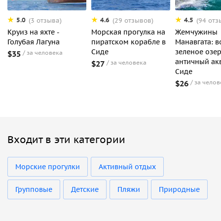
5.0
4.6
4.5
(3 отзыва)
(29 отзывов)
(94 отз
Круиз на яхте -
Морская прогулка на
Жемчужины
Голубая Лагуна
пиратском корабле в
Манавгата: в
Сиде
зеленое озер
$35
за человека
античный ак
$27
за человека
Сиде
$26
за челов
Входит в эти категории
Морские прогулки
Активный отдых
Групповые
Детские
Пляжи
Природные