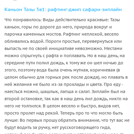
Каньон Тазы 3в1: рафтинг-джип сафари-зиплайн
Что понравилось: Виды действительно красивые: Тазы
каньон, горы по дороге до него, природа вокруг и
парочка каменных мостов. Рафтинг неплохой, весело
обливались водой. Пороги простые, перевернуться или
выпасть не по своей инициативе невозможно. Местами
можно спрыгнуть с рафта и поплавать. Но в наш день, на
середине пути полил дождь, к тому же он шел ночью до
этого, поэтому вода была очень мутная, коричневая (в
целом обычно для горных рек после дождя), но плавать в
ней желания не было из-за прохлады и цвета. Про еду -
наесться можно, шашлык, лапша и салат. Зиплайн был на
второй остановке, так как в наш день лил дождь, никто на
него не толпился. В целом весело и быстро, видов нет,
просто пролет над рекой. Теперь про то что могло быть
лучше: Во первых прошу обратить внимание, что тут вас не
будут водить за ручку, нет русскоговорящего гида,