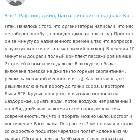
4-в-1 Рафтинг, джип, багги, зиплайн в нацпаке Каньон Кепрюлю
Итак. Началось с того, что организаторы написали, что нас
не заберет автобус, а приедет джип (я только за). Приехал
он за минуту до назначенного времени, так что вопросов
к пунктуальности нет- только низкий поклон). В течении 10
минут мы добрали полный комплект пассажиров из еще
2х отелей и помчались дальше. В экскурсию была
включена поездка на джипе (по горным серпантинам,
рекам, каменистой местности и т д). Как оказалось, ее
решили включить в дорогу до точки сбора. В восторге
были ВСЕ. Крутые повороты и высокие скорости на
бездорожье, брызги воды, поток воздуха, направленный
на тебя, долбящая знакомая всем народам классика
современности, так что и поорать можно было. Восторг и
восхищение. Баги- лажа. По трассе в 2 км по пыли и грязи
со скоростью подбитой черепахи ползет колонна из 40
машин. Обгонять нельзя. За 40 минут (заявленных) вы