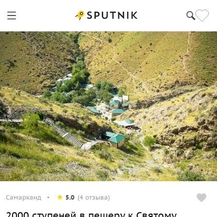
Самарканд
5.0
(4 отзыва)
2000 ступеней в пещеру к Святому