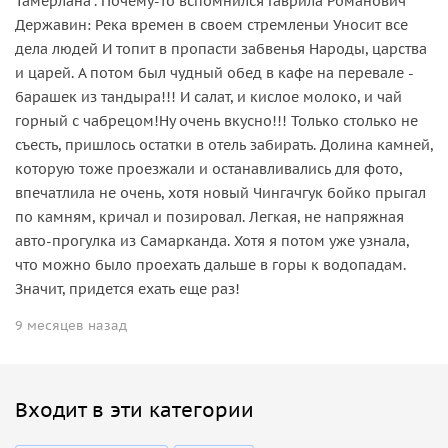
Тамерлана". Почему-то вспомнился Гаврила Романович
Державин: Река времен в своем стремленьи Уносит все
дела людей И топит в пропасти забвенья Народы, царства
и царей. А потом был чудный обед в кафе на перевале -
барашек из тандыра!!! И салат, и кислое молоко, и чай
горный с чабрецом!Ну очень вкусно!!! Только столько не
съесть, пришлось остатки в отель забирать. Долина камней,
которую тоже проезжали и останавливались для фото,
впечатлила не очень, хотя новый Чингачгук бойко прыгал
по камням, кричал и позировал. Легкая, не напряжная
авто-прогулка из Самарканда. Хотя я потом уже узнала,
что можно было проехать дальше в горы к водопадам.
Значит, придется ехать еще раз!
9 месяцев назад
Входит в эти категории