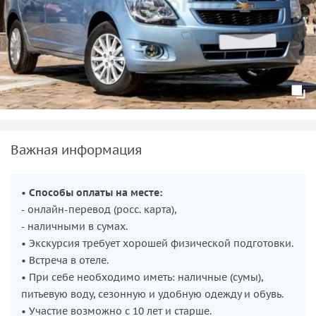
Гид расскажет вам историю этого места, легенды,
связанные с пророком, и объяснит традиции
паломничества, существующие здесь веками.
Пейзажи и финальная точка пути
До начала подъёма мы сделаем остановку на специально
оборудованной
смотровой площадке
, откуда открывается
захватывающий дух вид на горные хребты и ущелья. Это
возможность сделать потрясающие фотографии и
Важная информация
настроиться на предстоящий путь. Достигнув пещеры, вы
сможете помолиться, оставить своё прошение и ощутить
•
Способы оплаты на месте:
особую, сосредоточенную атмосферу этого святилища.
- онлайн-перевод (росс. карта),
Спуск будет более лёгким, но не менее впечатляющим, так
- наличными в сумах.
как пейзажи открываются с новой перспективы.
• Экскурсия требует хорошей физической подготовки.
• Встреча в отеле.
• При себе необходимо иметь: наличные (сумы),
питьевую воду, сезонную и удобную одежду и обувь.
• Участие возможно с 10 лет и старше.