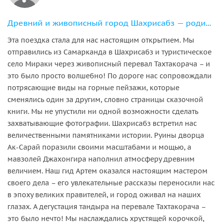
Древний и живописный город Шахрисабз — родина Тамерлана
Эта поездка стала для нас настоящим открытием. Мы
отправились из Самарканда в Шахрисабз и туристическое
село Мираки через живописный перевал Тахтакорача – и
это было просто волшебно! По дороге нас сопровождали
потрясающие виды на горные пейзажи, которые
сменялись один за другим, словно страницы сказочной
книги. Мы не упустили ни одной возможности сделать
захватывающие фотографии. Шахрисабз встретил нас
величественными памятниками истории. Руины дворца
Ак-Сарай поразили своими масштабами и мощью, а
мавзолей Джахонгира наполнил атмосферу древним
величием. Наш гид Артем оказался настоящим мастером
своего дела – его увлекательные рассказы переносили нас
в эпоху великих правителей, и город оживал на наших
глазах. А дегустация тандыра на перевале Тахтакорача –
это было нечто! Мы наслаждались хрустящей корочкой,