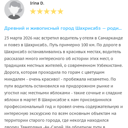
Irina D.
Древний и живописный город Шахрисабз — родина Тамерлана
23 марта 2026 нас встретил водитель у отеля в Самарканде
и повез в Шахрисабз.. Путь примерно 100 км. По дороге в
Шахрисабз останавливались в красивых местах, водитель
рассказал много интересного об истории этих мест, о
традициях местных жителей, о современном Узбекистане.
Дорога, которая проходила по горам с цветущим
миндалем - очень красиво! - пробежала незаметно. По
пути водитель остановился на придорожном рынке и
угостил нас местными яблоками - такие сочные и сладкие
яблоки в марте! В Шахрисабзе к нам присоединился
профессиональный гид и провел очень содержательную и
интересную экскурсию по всем основным объектам на
территории старого города, где некогда находился
дворец Тамерлана -Ак-Сарай. На обратном пути в