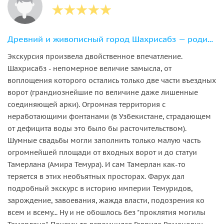
Древний и живописный город Шахрисабз — родина Тамерлана
Экскурсия произвела двойственное впечатление.
Шахрисабз - непомерное величие замысла, от
воплощения которого остались только две части въездных
ворот (грандиознейшие по величине даже лишенные
соединяющей арки). Огромная территория с
неработающими фонтанами (в Узбекистане, страдающем
от дефицита воды это было бы расточительством).
Шумные свадьбы могли заполнить только малую часть
огромнейшей площади от входных ворот и до статуи
Тамерлана (Амира Темура). И сам Тамерлан как-то
теряется в этих необъятных просторах. Фарух дал
подробный экскурс в историю империи Темуридов,
зарождение, завоевания, жажда власти, подозрения ко
всем и всему... Ну и не обошлось без "проклятия могилы