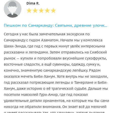
Dima R.
Пешком по Самарканду: Святыни, древние улочки и яркая история
Сегодня у нас была замечательная экскурсия по
Самарканду с гидом Азаматом. Начали мы у комплекса
Шахи-Зинда, где гид с первых минут увлёк интересными
рассказами и легендами. Затем отправились на Сиябский
рынок — купили и попробовали вкуснейшие сухофрукты,
восточные сладости, а ещё сувениры, одежду, сумку и,
конечно, знаменитую самаркандскую лепёшку. Рядом
оказался мечеть Биби-Ханум. Хотя внутрь мы не заходили,
гид рассказал потрясающие легенды о Тамерлане и Биби-
Ханум, даже историю о её трагической судьбе. Дальше мы
посетили мавзолей Гури-Амир, где гид показал
удивительные детали орнаментов, на которые мы бы сами
никогда не обратили внимания. Он знает всё до мелочей
и умеет рассказывать так, что слушаешь, затаив дыхание.