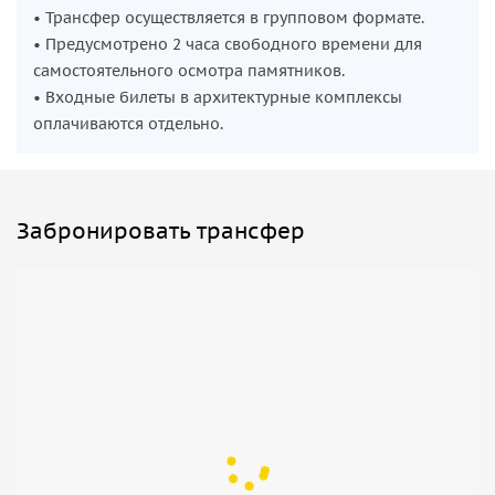
— религиозного ансамбля, отражающего духовную жизнь
• Трансфер осуществляется в групповом формате.
региона в эпоху Тимуридов.
• Предусмотрено 2 часа свободного времени для
самостоятельного осмотра памятников.
• Входные билеты в архитектурные комплексы
оплачиваются отдельно.
Забронировать трансфер