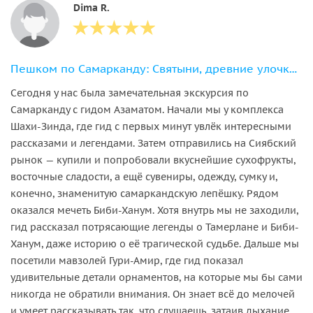
Dima R.
Пешком по Самарканду: Святыни, древние улочки и яркая история
Сегодня у нас была замечательная экскурсия по
Самарканду с гидом Азаматом. Начали мы у комплекса
Шахи-Зинда, где гид с первых минут увлёк интересными
рассказами и легендами. Затем отправились на Сиябский
рынок — купили и попробовали вкуснейшие сухофрукты,
восточные сладости, а ещё сувениры, одежду, сумку и,
конечно, знаменитую самаркандскую лепёшку. Рядом
оказался мечеть Биби-Ханум. Хотя внутрь мы не заходили,
гид рассказал потрясающие легенды о Тамерлане и Биби-
Ханум, даже историю о её трагической судьбе. Дальше мы
посетили мавзолей Гури-Амир, где гид показал
удивительные детали орнаментов, на которые мы бы сами
никогда не обратили внимания. Он знает всё до мелочей
и умеет рассказывать так, что слушаешь, затаив дыхание.