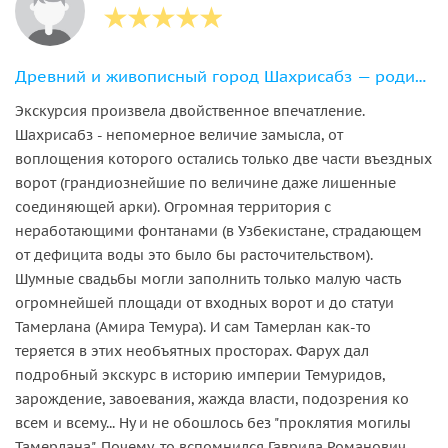
Древний и живописный город Шахрисабз — родина Тамерлана
Экскурсия произвела двойственное впечатление.
Шахрисабз - непомерное величие замысла, от
воплощения которого остались только две части въездных
ворот (грандиознейшие по величине даже лишенные
соединяющей арки). Огромная территория с
неработающими фонтанами (в Узбекистане, страдающем
от дефицита воды это было бы расточительством).
Шумные свадьбы могли заполнить только малую часть
огромнейшей площади от входных ворот и до статуи
Тамерлана (Амира Темура). И сам Тамерлан как-то
теряется в этих необъятных просторах. Фарух дал
подробный экскурс в историю империи Темуридов,
зарождение, завоевания, жажда власти, подозрения ко
всем и всему... Ну и не обошлось без "проклятия могилы
Тамерлана". Почему-то вспомнился Гаврила Романович