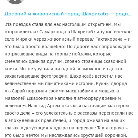
Древний и живописный город Шахрисабз — родина Тамерлана
Эта поездка стала для нас настоящим открытием. Мы
отправились из Самарканда в Шахрисабз и туристическое
село Мираки через живописный перевал Тахтакорача – и
это было просто волшебно! По дороге нас сопровождали
потрясающие виды на горные пейзажи, которые
сменялись один за другим, словно страницы сказочной
книги. Мы не упустили ни одной возможности сделать
захватывающие фотографии. Шахрисабз встретил нас
величественными памятниками истории. Руины дворца
Ак-Сарай поразили своими масштабами и мощью, а
мавзолей Джахонгира наполнил атмосферу древним
величием. Наш гид Артем оказался настоящим мастером
своего дела – его увлекательные рассказы переносили нас
в эпоху великих правителей, и город оживал на наших
глазах. А дегустация тандыра на перевале Тахтакорача –
это было нечто! Мы наслаждались хрустящей корочкой,