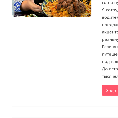
гор и 
Я сотр
водите
предла
акценто
реальн
Если в
путеше
под ва
До встр
тысяче
Задат