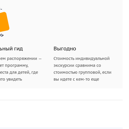
ьный гид
Выгодно
шем распоряжении —
Стоимость индивидуальной
ет программу,
экскурсии сравнима со
ста для детей, где
стоимостью групповой, если
что увидеть
вы идете с кем-то еще