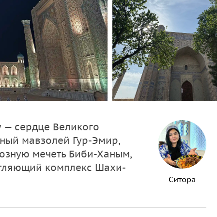
 — сердце Великого
рный мавзолей Гур-Эмир,
озную мечеть Биби-Ханым,
атляющий комплекс Шахи-
Ситора