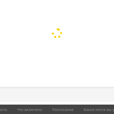
ость
Что включено
Расписание
Какие места вы 