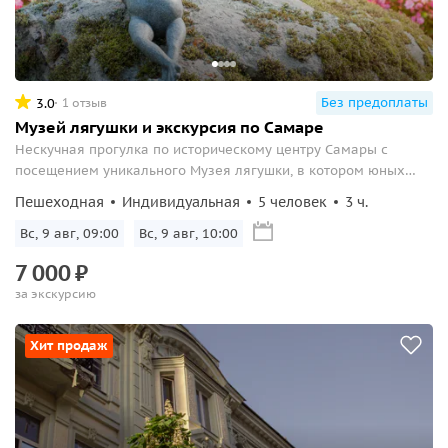
Без предоплаты
3.0
1 отзыв
Музей лягушки и экскурсия по Самаре
Нескучная прогулка по историческому центру Самары с
посещением уникального Музея лягушки, в котором юных
гостей ждет увлекательный мастер-класс.
Пешеходная
Индивидуальная
5 человек
3 ч.
Вс, 9 авг, 09:00
Вс, 9 авг, 10:00
7
000
₽
за экскурсию
Хит продаж