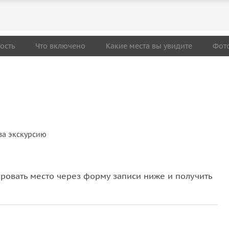
ость
Что включено
Какие места вы увидите
Фот
ю
за экскурсию
ю
овать место через форму записи ниже и получить