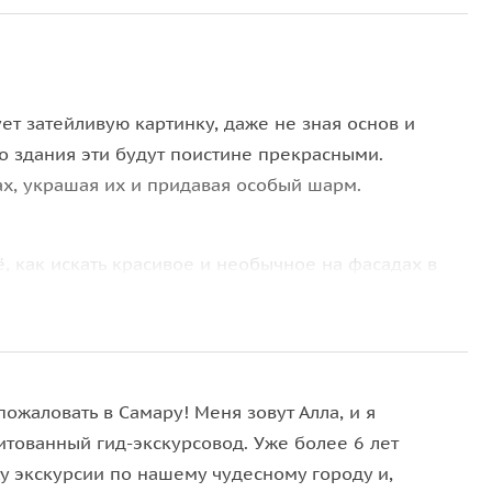
ет затейливую картинку, даже не зная основ и
о здания эти будут поистине прекрасными.
х, украшая их и придавая особый шарм.
, как искать красивое и необычное на фасадах в
автографом архитектора
жен на фасад (или не совсем жен)
й и как хитрые купцы вызволяли своих
ожаловать в Самару! Меня зовут Алла, и я
итованный гид-экскурсовод. Уже более 6 лет
 на фасаде
у экскурсии по нашему чудесному городу и,
аринный особнячок