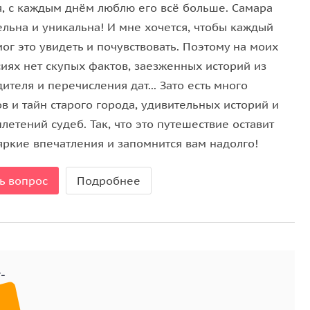
я, с каждым днём люблю его всё больше. Самара
 сохранились остатки былой роскоши
ельна и уникальна! И мне хочется, чтобы каждый
 любящих сердцах которым ни архитектура, ни
мог это увидеть и почувствовать. Поэтому на моих
 и много о чем еще…
сиях нет скупых фактов, заезженных историй из
е посетить одно из красивейших зданий Самары —
ителя и перечисления дат... Зато есть много
в и тайн старого города, удивительных историй и
роскошного стиля.
летений судеб. Так, что это путешествие оставит
яркие впечатления и запомнится вам надолго!
ь вопрос
Подробнее