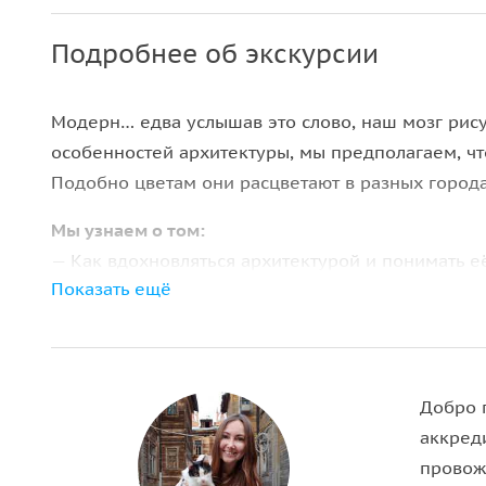
Подробнее об экскурсии
Модерн… едва услышав это слово, наш мозг рису
особенностей архитектуры, мы предполагаем, чт
Подобно цветам они расцветают в разных города
Мы узнаем о том:
— Как вдохновляться архитектурой и понимать её
Показать ещё
любом городе
— Как цветы на самарских фасадах могут стать 
— Как любящие мужья помещали портреты своих 
— Какие проекты самарцы своровали у москвиче
Добро п
архитекторов из тюрьмы
аккред
— Разгадаем значение тайных символов и знаков
провож
— Увидим здание-матрешку, прячущее в себе ст