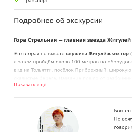
Транспорт
Подробнее об экскурсии
Гора Стрельная — главная звезда Жигулей
Это вторая по высоте
вершина Жигулёвских гор
(
а затем пройдём около 100 метров по оборудова
вид на Тольятти, посёлок Прибрежный, широкую
скалистые берега. Название пошло от разбойник
Показать ещё
фарватер Волги.
Село Ширяево и окрестные горы
Боитесь
В Ширяеве мы увидим
дом-музей И. Е. Репина
— и
Не вожу
картине «Бурлаки на Волге». Заедем к
смотрово
говори
пещер-лабиринтов, где добывали известняк. Про