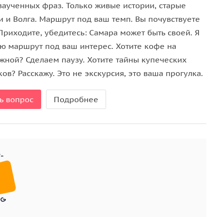
 заученных фраз. Только живые истории, старые
 Также увидим гору Монастырскую (Лысую) и скалу
и и Волга. Маршрут под ваш темп. Вы почувствуете
Приходите, убедитесь: Самара может быть своей. Я
ю маршрут под ваш интерес. Хотите кофе на
жной? Сделаем паузу. Хотите тайны купеческих
ов? Расскажу. Это не экскурсия, это ваша прогулка.
ь вопрос
Подробнее