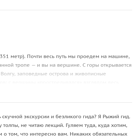
351 метр). Почти весь путь мы проедем на машине,
нной тропе — и вы на вершине. С горы открывается
 Волгу, заповедные острова и живописные
ов: с вершины «простреливался» взглядом весь
 скучной экскурсии и безликого гида? Я Рыжий гид.
менно здесь художник работал над эскизами к
 толпы, не читаю лекций. Гуляем туда, куда хотим,
й площадке
у Ширяевских штолен — рукотворных
м о том, что интересно вам. Никаких обязательных
едем по старинному селу, а затем поднимемся на