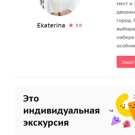
мест и
смотровую площадку на склонах
Поповой горы
.
дворик
Верблюд на берегу Волги.
город. 
Ekaterina
5.0
выбира
набере
особняк
Задат
Это
индивидуальная
экскурсия