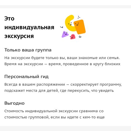
облупленные фасады, за которыми скрывались
миллионные состояния, памятники, у которых местные
трут носы на счастье
, и ракету, смотрящую в небо. А ещё —
Это
места, где купцы разорялись из-за женщин и подпольные
индивидуальная
казино шумели под носом у милиции.
экскурсия
Только ваша группа
На экскурсии будете только вы, ваши знакомые или семья.
Время на экскурсии — время, проведенное в кругу близких
Персональный гид
Всегда в вашем распоряжении — скорректирует программу,
подскажет места для детей, где перекусить, что увидеть
Выгодно
Стоимость индивидуальной экскурсии сравнима со
стоимостью групповой, если вы идете с кем-то еще