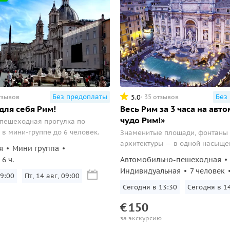
Без предоплаты
Без
5.0
тзывов
35 отзывов
для себя Рим!
Весь Рим за 3 часа на авт
чудо Рим!»
 пешеходная прогулка по
 в мини-группе до 6 человек.
Знаменитые площади, фонтаны 
архитектуры — в одной насыще
я
Мини группа
часовой экскурсии по Риму. Вы
6 ч.
Автомобильно-пешеходная
почувствуете атмосферу Вечног
Индивидуальная
7 человек
09:00
Пт, 14 авг, 09:00
узнаете его тайны, прогуляетес
старинным улочкам, сфотограф
Сегодня в 13:30
Сегодня в 1
Пантеон и Ватикан с лучших рак
€
150
за экскурсию