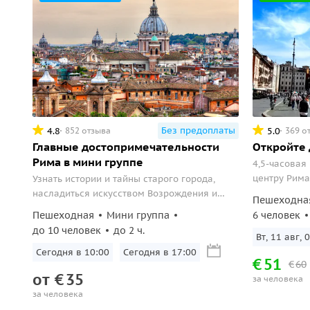
Без предоплаты
4.8
5.0
852 отзыва
369 о
Главные достопримечательности
Откройте 
Рима в мини группе
4,5-часовая
центру Рима
Узнать истории и тайны старого города,
насладиться искусством Возрождения и
Пешеходна
прогуляться по современному Риму.
Пешеходная
Мини группа
6 человек
до 10 человек
до 2 ч.
Вт, 11 авг, 
Сегодня в 10:00
Сегодня в 17:00
€
51
€
60
от
€
35
за человека
за человека