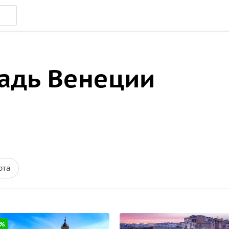
адь Венеции
рта
5%