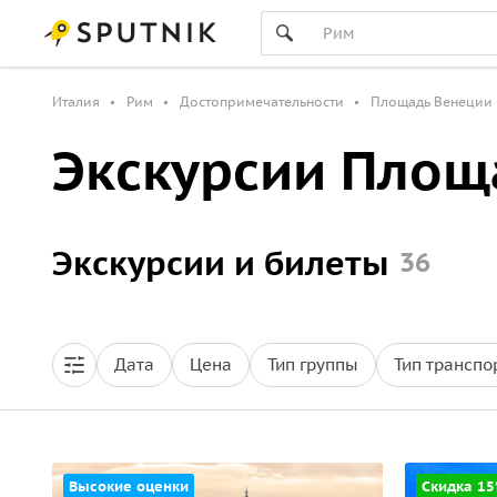
Италия
Рим
Достопримечательности
Площадь Венеции
Экскурсии Площ
Экскурсии и билеты
36
Дата
Цена
Тип группы
Тип транспо
Высокие оценки
Скидка 1