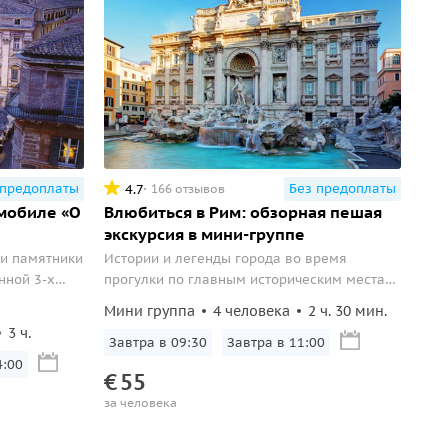
 предоплаты
Без предоплаты
4.7
166 отзывов
омобиле «О
Влюбиться в Рим: обзорная пешая
экскурсия в мини-группе
и памятники
Истории и легенды города во время
нной 3-х
прогулки по главным историческим местам
Рима.
Мини группа
4 человека
2 ч. 30 мин.
о города,
3 ч.
ь по
Завтра в 09:30
Завтра в 11:00
ируете
4:00
€
55
урсов.
за человека