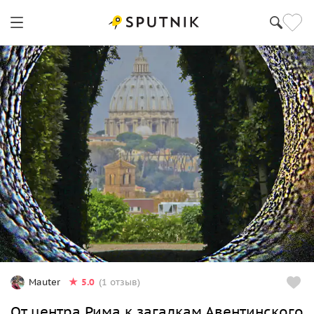
5.0
Mauter
(1 отзыв)
От центра Рима к загадкам Авентинского