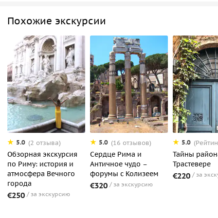
Похожие экскурсии
5.0
5.0
5.0
(2 отзыва)
(16 отзывов)
(Рейтин
Обзорная экскурсия
Сердце Рима и
Тайны район
по Риму: история и
Античное чудо –
Трастевере
атмосфера Вечного
форумы с Колизеем
€220
за экс
города
€320
за экскурсию
€250
за экскурсию