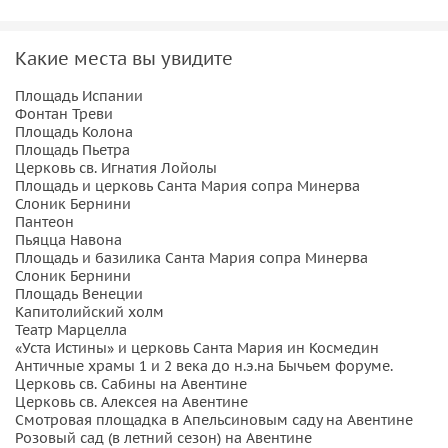
Истины». Я проведу вас до «Святого отверстия», посмотрев
в которое можно увидеть сразу три государства. Мы
Какие места вы увидите
спустимся в Большой цирк или Циркус Максимус, который
называли одной из трёх лучших построек Древнего Рима.
Площадь Испании
Фонтан Треви
Площадь Колона
Важно знать:
Площадь Пьетра
Церковь св. Игнатия Лойолы
– Экскурсия полностью пешеходная, не забудьте надеть
Площадь и церковь Санта Мария сопра Минерва
удобную обувь и взять головной убор.
Слоник Бернини
Пантеон
– Рекомендуется взять с собой воду.
Пьяцца Навона
Площадь и базилика Санта Мария сопра Минерва
Слоник Бернини
Площадь Венеции
Капитолийский холм
Театр Марцелла
«Уста Истины» и церковь Санта Мария ин Космедин
Античные храмы 1 и 2 века до н.э.на Бычьем форуме.
Церковь св. Сабины на Авентине
Церковь св. Алексея на Авентине
Смотровая площадка в Апельсиновым саду на Авентине
Розовый сад (в летний сезон) на Авентине