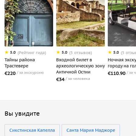
5.0
5.0
5.0
(Рейтинг гида)
(5 отзывов)
(5 отзы
Тайны района
Входной билет в
Ночная экск
Трастевере
археологическую зону
городу на го
Античной Остии
€220
за экскурсию
€110.90
за 
€34
за человека
Вы увидите
Сикстинская Капелла
Санта Мария Маджоре