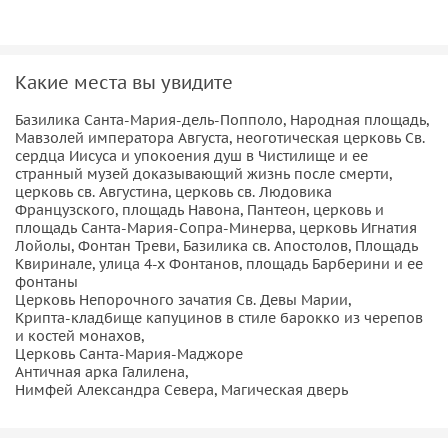
фонтан Треви и Квиринальский дворец.
Важно знать:
Какие места вы увидите
– Экскурсия полностью пешеходная, поэтому обязательно
наденьте удобную обувь, возьмите с собой воду и
Базилика Санта-Мария-дель-Попполо, Народная площадь,
головной убор.
Мавзолей императора Августа, неоготическая церковь Св.
сердца Иисуса и упокоения душ в Чистилище и ее
странный музей доказывающий жизнь после смерти,
церковь св. Августина, церковь св. Людовика
Французского, площадь Навона, Пантеон, церковь и
площадь Санта-Мария-Сопра-Минерва, церковь Игнатия
Лойолы, Фонтан Треви, Базилика св. Апостолов, Площадь
Квиринале, улица 4-х Фонтанов, площадь Барберини и ее
фонтаны
Церковь Непорочного зачатия Св. Девы Марии,
Крипта-кладбище капуцинов в стиле барокко из черепов
и костей монахов,
Церковь Санта-Мария-Маджоре
Античная арка Галилена,
Нимфей Александра Севера, Магическая дверь