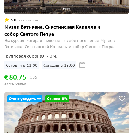
5.0
27 отзывов
Музеи Ватикана, Сикстинская Капелла и
собор Святого Петра
Экскурсия, которая включает в себя посещение Музеев
Ватикана, Сикстинской Капеллы и собор Святого Петра.
Групповая сборная
3 ч.
Сегодня в 11:00
Сегодня в 13:00
€
80.75
€
85
за человека
Стоит увидеть 👀
Скидка 8%