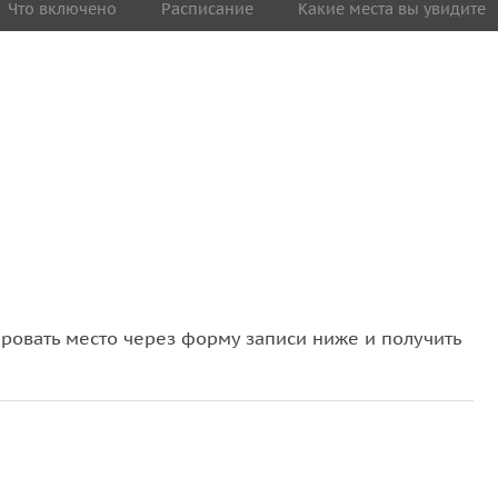
Что включено
Расписание
Какие места вы увидите
овать место через форму записи ниже и получить