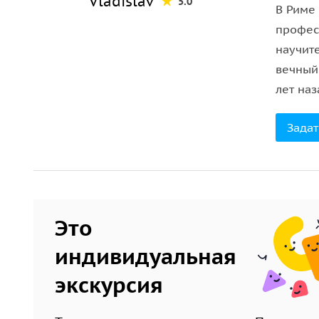
Vladislav
5.0
алхимик, умевший превращать металл в золото. 
В Риме 
профес
научит
вечный
лет наз
Задат
Это
индивидуальная
экскурсия