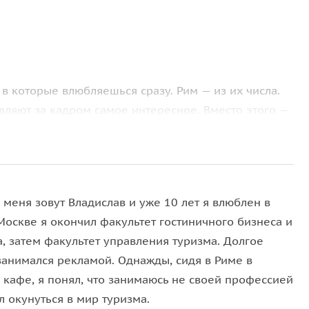
, в которые влюбляешься сразу. Рим — из их числа.
вляют за кадром самое интересное. Вместо этого —
, без спешки и без скучных фактов. На машине мы
зей
, но и заглянем в
уютные улочки
, скрытые от
в любой момент, выйти, сфотографировать и
 путеводителях.
 меня зовут Владислав и уже 10 лет я влюблен в
Москве я окончил факультет гостиничного бизнеса и
, затем факультет управления туризма. Долгое
дух? Отправимся в
Апельсиновый сад на холме
занимался рекламой. Однажды, сидя в Риме в
й по фильмам.
 кафе, я понял, что занимаюсь не своей профессией
вери
, за которыми, по старинным рассказам, жил
 окунуться в мир туризма.