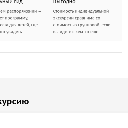
ьный гид
Выгодно
шем распоряжении —
Стоимость индивидуальной
ет программу,
экскурсии сравнима со
ста для детей, где
стоимостью групповой, если
что увидеть
вы идете с кем-то еще
курсию