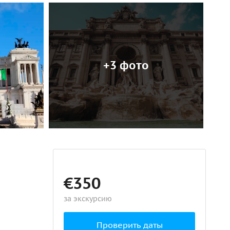
+3 фото
€350
за экскурсию
Проверить даты