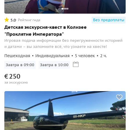
Без предоплаты
5.0
Рейтинг гида
Детская экскурсия-квест в Колизее
"Проклятие Императора"
Игровая подача информации без перегруженности историей
и датами – вы запомните всё, что узнаете на квесте!
Пешеходная
Индивидуальная
5 человек
2 ч.
Завтра в 09:00
Завтра в 10:00
€
250
за экскурсию