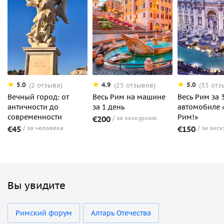
5.0
4.9
5.0
(2 отзыва)
(25 отзывов)
(35 отз
Вечный город: от
Весь Рим на машине
Весь Рим за 
античности до
за 1 день
автомобиле 
современности
Рим!»
€200
за экскурсию
€45
за человека
€150
за экс
Вы увидите
Римский форум
Алтарь Отечества