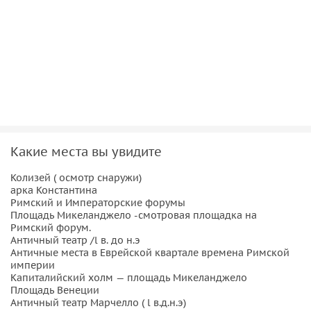
темпе
. Вы сможете все внимательно изучить и
запомнить.
Вы увидите:
Колизей
—
амфитеатр и памятник архитектуры
Древнего Рима. Наиболее известное и одно из
самых грандиозных сооружений Древнего мира,
которое сохранилось до наших времен. Мы
осмотрим это снаружи.
Какие места вы увидите
Триумфальную арку Константина, которой уже более
Колизей ( осмотр снаружи)
1700 лет.
арка Константина
Римский форум с высоты смотровой площадки. .
Римский и Императорские форумы
Мы отправимся в сторону Капитолийского холма. По
Площадь Микеланджело -смотровая площадка на
Римский форум.
пути я я расскажу об эпохе республики и покажу
Античный театр /l в. до н.э
руины Римских форумов.
Античные места в Еврейской квартале времена Римской
Мы побываем на Капитолийском холме и на
империи
Капиталийский холм — площадь Микеланджело
площади Микеланджело. Отсюда открывается
Площадь Венеции
удивительный вид на город. Площадь Аржентины —
Античный театр Марчелло ( l в.д.н.э)