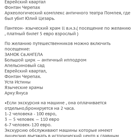
этот археологический комплекс известен тем, что
Еврейский квартал
Фонтан Черепах
именно здесь в театре Помпея в мартовские иды 44
Археологический комплекс античного театра Помпея, где
г. до н. э. произошло убийство Юлия Цезаря .
был убит Юлий Цезарь.
Наконец мы увидим античный храм всех богов
Пантеон- языческий храм ll в.н.э.( посещение по желанию
Пантеон. Уверена, Вы ощутите его магнетизм.
, платный билет 5 евро взрослый )
Организационные детали:
По желанию путешественников можно включить
посещение:
ЗАМОК Св.АНГЕЛА
Наденьте обувь поудобнее и не забудьте
Большой цирк — античный ипподром
фотоаппарат.
Апельсиновый сад
Еврейский квартал,
Фонтан Черепах.
Уста Истины
Языческие храмы
Арку Януса
•Если экскурсия на машине , она оплачивается
отдельно,бронируется на 2 часа.
1-2 человека - 100 евро,
3 — 5 человек — 110 евро
6-7 человек-120 евро.
Экскурсию обслуживают машины которые имеют
лицензию въезжать в исторический центр к главным