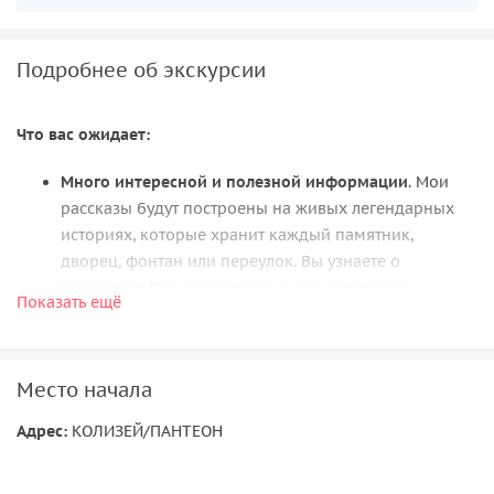
Подробнее об экскурсии
Что вас ожидает:
Много интересной и полезной информации
. Мои
рассказы будут построены на живых легендарных
историях, которые хранит каждый памятник,
дворец, фонтан или переулок. Вы узнаете о
преданиях Вечного города и о выдающихся
Показать ещё
жителях, услышите тайные сюжеты из жизни
императоров.
Гибкий маршрут
, который мы откорректируем
Место начала
согласно вашим пожеланиям. Добавим в нашу
прогулку остановки для фотографий в удачных
Адрес:
КОЛИЗЕЙ/ПАНТЕОН
местах, порции мороженого или чашечки кофе.
Пешеходная экскурсия пройдет в комфортном