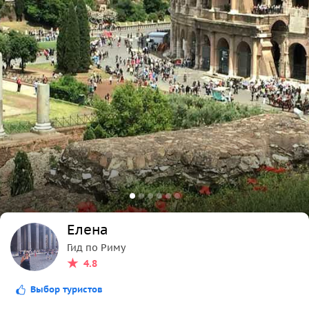
В праздничный, воскресный день и позже 20.00 - цена
может быть дороже.
Встреча в отеле и возможность забирать туристов от
отеля будет рассматриваться индивидуально и за
дополнительную плату.
Маршрут можно откорректировать согласно вашим
пожеланиям. Добавим в нашу прогулку остановки для
фотографий в удачных местах, порции мороженого
или чашечки кофе.
🔴При бронировании экскурсии укажите пожалуйста
свой номер телефона, так вы быстрее получите
информацию которая вас интересует.
Елена
Гид по Риму
4.8
Выбор туристов