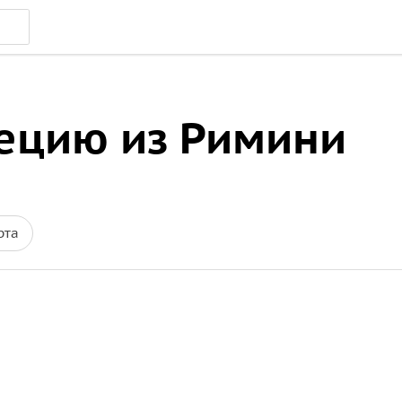
нецию из Римини
рта