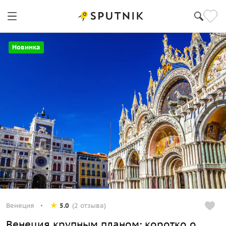
Новинка
Венеция
5.0
(2 отзыва)
Венеция крупным планом: коротко о