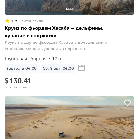
4.9
Рейтинг гида
Круиз по фьордам Хасабa — дельфины,
купание и снорклинг
Круиз на дау по фьордам Хасаба с дельфинами и
остановками для купания и снорклинга.
Групповая сборная
12 ч.
Завтра в 06:00
Сб, 8 авг, 06:00
$
130.41
за человека