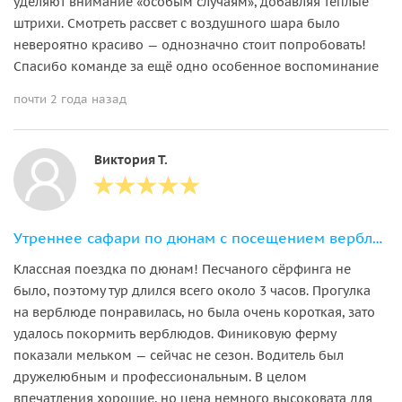
уделяют внимание «особым случаям», добавляя тёплые
штрихи. Смотреть рассвет с воздушного шара было
невероятно красиво — однозначно стоит попробовать!
Спасибо команде за ещё одно особенное воспоминание
почти 2 года назад
Виктория Т.
Утреннее сафари по дюнам с посещением верблюжьей и финиковой фермы
Классная поездка по дюнам! Песчаного сёрфинга не
было, поэтому тур длился всего около 3 часов. Прогулка
на верблюде понравилась, но была очень короткая, зато
удалось покормить верблюдов. Финиковую ферму
показали мельком — сейчас не сезон. Водитель был
дружелюбным и профессиональным. В целом
впечатления хорошие, но цена немного высоковата для