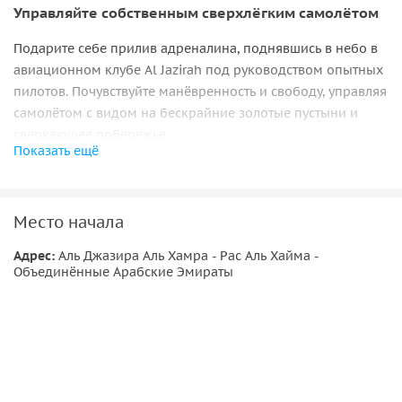
Управляйте собственным сверхлёгким самолётом
Подарите себе прилив адреналина, поднявшись в небо в
авиационном клубе Al Jazirah под руководством опытных
пилотов. Почувствуйте манёвренность и свободу, управляя
самолётом с видом на бескрайние золотые пустыни и
сверкающее побережье.
Показать ещё
Делайте захватывающие фотографии с воздуха и
наслаждайтесь безопасной и вдохновляющей
обстановкой. Это приключение идеально подходит как
Место начала
для искателей острых ощущений, так и для тех, кто хочет
пополнить свой список желаний.
Адрес:
Аль Джазира Аль Хамра - Рас Аль Хайма -
Объединённые Арабские Эмираты