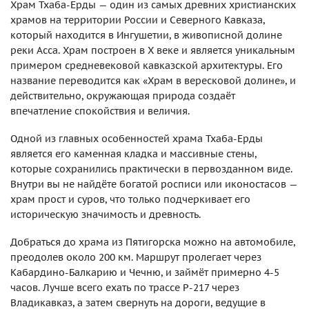
Храм Тхаба-Ерды — один из самых древних христианских
храмов на территории России и Северного Кавказа,
который находится в Ингушетии, в живописной долине
реки Асса. Храм построен в X веке и является уникальным
примером средневековой кавказской архитектуры. Его
название переводится как «Храм в вересковой долине», и
действительно, окружающая природа создаёт
впечатление спокойствия и величия.
Одной из главных особенностей храма Тхаба-Ерды
является его каменная кладка и массивные стены,
которые сохранились практически в первозданном виде.
Внутри вы не найдёте богатой росписи или иконостасов —
храм прост и суров, что только подчеркивает его
историческую значимость и древность.
Добраться до храма из Пятигорска можно на автомобиле,
преодолев около 200 км. Маршрут пролегает через
Кабардино-Балкарию и Чечню, и займёт примерно 4-5
часов. Лучше всего ехать по трассе Р-217 через
Владикавказ, а затем свернуть на дороги, ведущие в