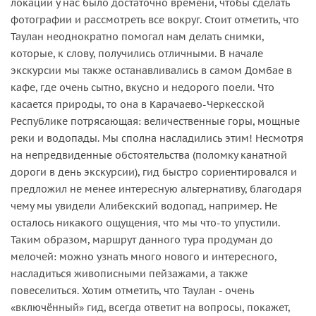
локации у нас было достаточно времени, чтобы сделать
фотографии и рассмотреть все вокруг. Стоит отметить, что
Таулан неоднократно помогал нам делать снимки,
которые, к слову, получились отличными. В начале
экскурсии мы также останавливались в самом Домбае в
кафе, где очень сытно, вкусно и недорого поели. Что
касается природы, то она в Карачаево-Черкесской
Республике потрясающая: величественные горы, мощные
реки и водопады. Мы сполна насладились этим! Несмотря
на непредвиденные обстоятельства (поломку канатной
дороги в день экскурсии), гид быстро сориентировался и
предложил не менее интересную альтернативу, благодаря
чему мы увидели Алибекский водопад, например. Не
осталось никакого ощущения, что мы что-то упустили.
Таким образом, маршрут данного тура продуман до
мелочей: можно узнать много нового и интересного,
насладиться живописными пейзажами, а также
повеселиться. Хотим отметить, что Таулан - очень
«включённый» гид, всегда ответит на вопросы, покажет,