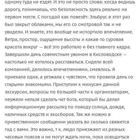
одному туда не ездят. И это не просто слова: когда видишь
дорогу, понимаешь, что безопасность здесь реально на
первом месте. С погодой как повезёт: Эльбрус в этот раз
был закрыт облаками, мы его со смотровой так и не
увидели. И знаете, это вообще не испортило впечатление.
Ветра, простор, ощущение высоты и какая-то суровая
красота вокруг — всё это работало и без главного кадра.
Завершили день совместным ужином в Кисловодске —
настолько не хотелось расставаться. Сидели всей
компанией, делились впечатлениями, смеялись. Я
приехала одна, а уезжала с чувством, что провела день со
старыми знакомыми. Приступим к минусам данной
экскурсии, вопросы по большей части к организаторам,
неужели нельзя сделать чат бота, который бы делал
информационную рассылку по поводу солнца, дождя,
наличных средств и экосборов. Так же можно в
привественном сообщении указать во сколько свяжется
гид с вами. Это важно, т к. люди приезжают из разных
часовых поясов и не могут ждать ночи, пока осводиться