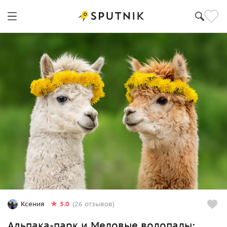
5.0
Ксения
(26 отзывов)
Альпака-парк и Медовые водопады: