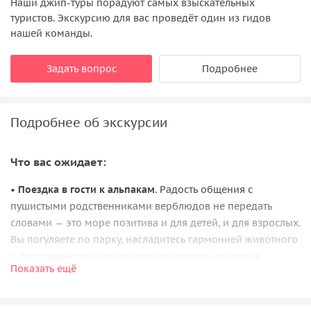
Наши джип-туры порадуют самых взыскательных
туристов. Экскурсию для вас проведёт один из гидов
нашей команды.
Задать вопрос
Подробнее
Подробнее об экскурсии
Что вас ожидает:
•
Поездка в гости к альпакам
. Радость общения с
пушистыми родственниками верблюдов не передать
словами — это море позитива и для детей, и для взрослых.
Вы погуляете по парку, насладитесь гармонией животного
и растительного мира и сможете сделать красивые
Показать ещё
снимки.
•
Медовые водопады
. Затем мы отвезём вас к водопадам,