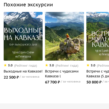
Похожие экскурсии
5.0
5.0
5.0
(Рейтинг гида)
(Рейтинг гида)
(Рейтин
Выходные на Кавказе!
Встречи с чудесами
Встречи с чу
Кавказа l
Кавказа (5 дн
22 500 ₽
за человека
67 700 ₽
за человека
50 800 ₽
за