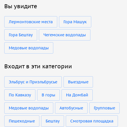
Вы увидите
Лермонтовские места
Гора Машук
Гора Бештау
Чегемские водопады
Медовые водопады
Входит в эти категории
Эльбрус и Приэльбрусье
Выездные
По Кавказу
В горы
На Домбай
Медовые водопады
Автобусные
Групповые
Пешеходные
Бештау
Смотровая площадка