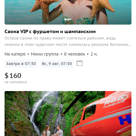
Саона VIP с фуршетом и шампанским
Остров Саона по праву может считаться райским, ведь
именно в этом чудесном месте снималась реклама батончика
«Баунти». Как известно, маркетологи активно использовали
На катере
Мини группа
8 человек
2 ч.
словосочетание «райское наслаждение»...
Завтра в 07:30
Вс, 9 авг, 07:30
$
160
за человека