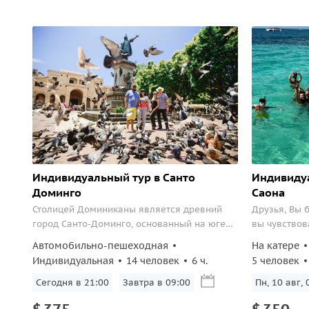
Индивидуальный тур в Санто
Индивидуа
Доминго
Саона
Столицей Доминиканы является древний
Друзья, Вы 
город Санто-Доминго, основанный на юге
вы чувствов
республики испанцами. Экскурсия в столицу
проверенны
Автомобильно-пешеходная
На катере
Доминиканы – это «musthave» для каждого
увлекательн
Индивидуальная
14 человек
6 ч.
5 человек
туриста, иначе вы не простите себе, что
быстроходно
потеряли возможность увидеть, как
природный 
Сегодня в 21:00
Завтра в 09:00
Пн, 10 авг, 
прошлое переплетается с настоящим...
частью Вост