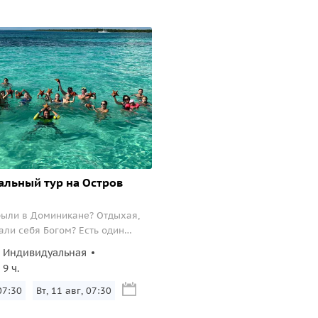
льный тур на Остров
были в Доминикане? Отдыхая,
али себя Богом? Есть один
й способ…Отправьтесь в
Индивидуальная
ое путешествие на
9 ч.
м катере на остров Саона —
заповедник, являющийся
07:30
Вт, 11 авг, 07:30
очного национального парка, в