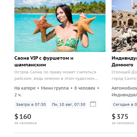
Саона VIP с фуршетом и
Индивидуа
шампанским
Доминго
Остров Саона по праву может считаться
Столицей Д
райским, ведь именно в этом чудесном
город Санто
месте снималась реклама батончика
республики 
На катере
Мини группа
8 человек
Автомобил
«Баунти». Как известно, маркетологи
Доминиканы 
2 ч.
Индивидуа
активно использовали словосочетание
туриста, ина
«райское наслаждение»...
потеряли во
Завтра в 07:30
Пн, 10 авг, 07:30
Сегодня в 0
прошлое пер
$
160
$
375
за человека
за человека