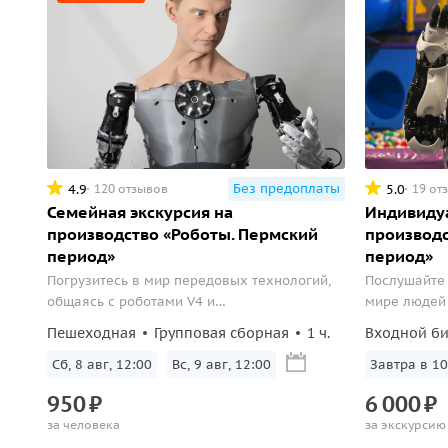
Без предоплаты
4.9
5.0
120 отзывов
19 от
Семейная экскурсия на
Индивидуа
производство «Роботы. Пермский
производс
период»
период»
Погрузитесь в мир передовых технологий,
Послушайте 
общаясь с роботами V4 и
мире людей 
человекоподобным роботом Алексом.
на экскурси
Пешеходная
Групповая сборная
1 ч.
Входной би
Будущее уже здесь, и мы приглашаем вас
роботов.
стать частью этого уникального опыта в
Сб, 8 авг, 12:00
Вс, 9 авг, 12:00
Завтра в 10
области робототехники!
950
₽
6
000
₽
за человека
за экскурсию