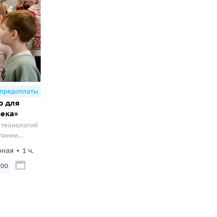
 предоплаты
о для
века»
 технологий
мпании
рная
1 ч.
:00