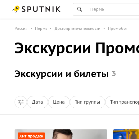
Россия
Пермь
Достопримечательности
Промобот
Экскурсии Пром
Экскурсии и билеты
3
Дата
Цена
Тип группы
Тип транспо
Хит продаж