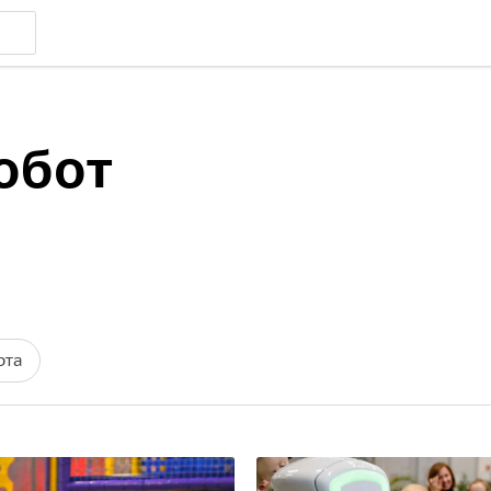
обот
рта