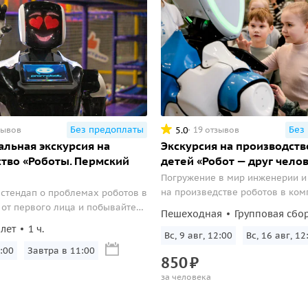
Без предоплаты
Без
5.0
зывов
19 отзывов
льная экскурсия на
Экскурсия на производств
тво «Роботы. Пермский
детей «Робот — друг чело
Погружение в мир инженерии и
на произведстве роботов в ко
стендап о проблемах роботов в
Promobot.
от первого лица и побывайте
Пешеходная
Групповая сбо
и по производству сервисных
лет
1 ч.
Вс, 9 авг, 12:00
Вс, 16 авг, 12
:00
Завтра в 11:00
850
₽
за человека