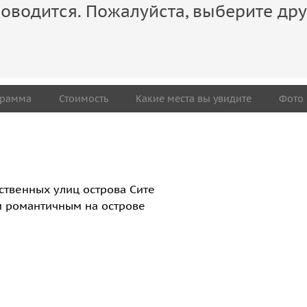
оводится. Пожалуйста, выберите дру
грамма
Стоимость
Какие места вы увидите
Фото
ственных улиц острова Сите
ым романтичным на острове