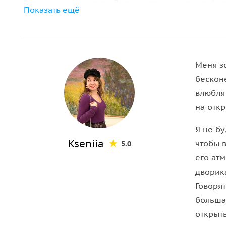
Завершим маршрут у Лувра — дворца королей, 
Показать ещё
Меня з
бескон
влюблят
на откр
Я не б
Kseniia
чтобы 
5.0
его ат
дворика
Говорят
больша
открыть