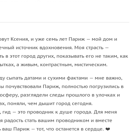
ставшего величайшим музеем мира.
овут Ксения, и уже семь лет Париж — мой дом и
ечный источник вдохновения. Моя страсть —
ь в этот город других, показывать его не таким, как
ытках, а живым, контрастным, мистическим.
уду сыпать датами и сухими фактами — мне важно,
вы почувствовали Париж, полностью погрузились в
мосферу, разглядели следы прошлого в улочках и
х, поняли, чем дышит город сегодня.
, гид — это проводник к душе города. Для меня
я радость стать вашим проводником и вместе
 ваш Париж — тот, что останется в сердце. ❤️