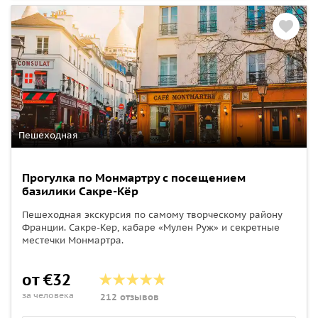
Пешеходная
Прогулка по Монмартру с посещением
базилики Сакре-Кёр
Пешеходная экскурсия по самому творческому району
Франции. Сакре-Кер, кабаре «Мулен Руж» и cекретные
местечки Монмартра.
от €32
за человека
212 отзывов