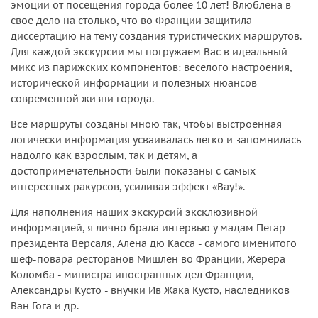
эмоции от посещения города более 10 лет! Влюблена в
свое дело на столько, что во Франции защитила
диссертацию на тему создания туристических маршрутов.
Для каждой экскурсии мы погружаем Вас в идеальный
микс из парижских компонентов: веселого настроения,
исторической информации и полезных нюансов
современной жизни города.
Все маршруты созданы мною так, чтобы выстроенная
логически информация усваивалась легко и запомнилась
надолго как взрослым, так и детям, а
достопримечательности были показаны с самых
интересных ракурсов, усиливая эффект «Вау!».
Для наполнения наших экскурсий эксклюзивной
информацией, я лично брала интервью у мадам Пегар -
президента Версаля, Алена дю Касса - самого именитого
шеф-повара ресторанов Мишлен во Франции, Жерера
Коломба - министра иностранных дел Франции,
Александры Кусто - внучки Ив Жака Кусто, наследников
Ван Гога и др.