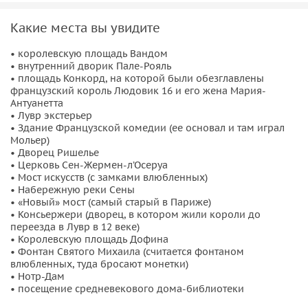
• У символичного
фонтана Святого Михаила
, в
великолепном саду Тьюильри и саду Вивиани, откуда вы
Какие места вы увидите
полюбуетесь Нотр-Дамом с неожиданного ракурса. А у
• королевскую площадь Вандом
самого Нотр-Дама рассмотрите фасад собора, узнаете
• внутренний дворик Пале-Рояль
легенды, которые с ним связаны, и услышите о планах по
• площадь Конкорд, на которой были обезглавлены
его реконструкции.
французский король Людовик 16 и его жена Мария-
Антуанетта
А завершим прогулку в средневековом доме-библиотеке,
• Лувр экстерьер
• Здание Французской комедии (ее основал и там играл
где каждый англоязычный писатель стремится
Мольер)
представить свои книги жителям Парижа.
• Дворец Ришелье
• Церковь Сен-Жермен-л’Осеруа
Важная информация:
• Мост искусств (с замками влюбленных)
• Набережную реки Сены
• «Новый» мост (самый старый в Париже)
• Мы будем много гулять по городу пешком, наденьте
• Консьержери (дворец, в котором жили короли до
удобную обувь.
переезда в Лувр в 12 веке)
• Экскурсия проводится для группы от 3-х человек.
• Королевскую площадь Дофина
• Фонтан Святого Михаила (считается фонтаном
Пожалуйста, прежде, чем оплатить заказ, уточняйте в
влюбленных, туда бросают монетки)
переписке, состоится ли экскурсия.
• Нотр-Дам
• К оплате не принимаются купюры 200 и 500 евро.
• посещение средневекового дома-библиотеки