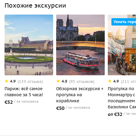
Похожие экскурсии
Узнать гор
4.9
4.8
4.9
(133 отзыва)
(95 отзывов)
(211 от
Париж: всё самое
Обзорная экскурсия +
Прогулка по
главное за 3 часа!
прогулка на
Монмартру с
кораблике
посещением
€52
за человека
базилики Са
€50
за человека
от €32
за ч