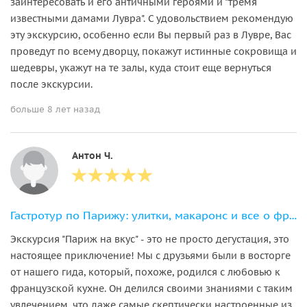
заинтересовать и его античными героями и "тремя
известными дамами Лувра". С удовольствием рекомендую
эту экскурсию, особенно если Вы первый раз в Лувре, Вас
проведут по всему дворцу, покажут истинные сокровища и
шедевры, укажут на те залы, куда стоит еще вернуться
после экскурсии.
больше 8 лет назад
Антон Ч.
Гастротур по Парижу: улитки, макаронс и все о французской кухне
Экскурсия "Париж на вкус" - это не просто дегустация, это
настоящее приключение! Мы с друзьями были в восторге
от нашего гида, который, похоже, родился с любовью к
французской кухне. Он делился своими знаниями с таким
увлечением, что даже самые скептически настроенные из