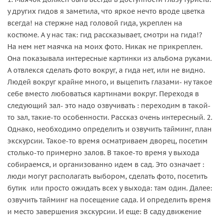
у других гидов я заметила, что яркое нечто вроде цветка
всегда! на стержне над головой гида, укреплен на
костюме. А у нас так: гид рассказывает, смотри на гида!?
На нем нет маячка на моих фото. Никак не прикреплен.
Она показывала интересные картинки из альбома руками.
А отвлекся сделать фото вокруг, а гида нет, или не видно.
Людей вокруг крайне много, и выцепить глазами- ну такое
себе вместо любоваться картинами вокруг. Переходя в
следующий зал- это надо озвучивать : переходим в такой-
то зал, такие-то особенности. Рассказ очень интересный. 2.
Однако, необходимо определить и озвучить тайминг, план
экскурсии. Такое-то время осматриваем дворец, посетим
столько-то примерно залов. В такое-то время у выхода
собираемся, и организованно идем в сад. Это означает :
люди могут располагать выбором, сделать фото, посетить
бутик или просто ожидать всех у выхода: там один. Далее:
озвучить тайминг на посещение сада. И определить время
и место завершения экскурсии. И еще: В саду движение