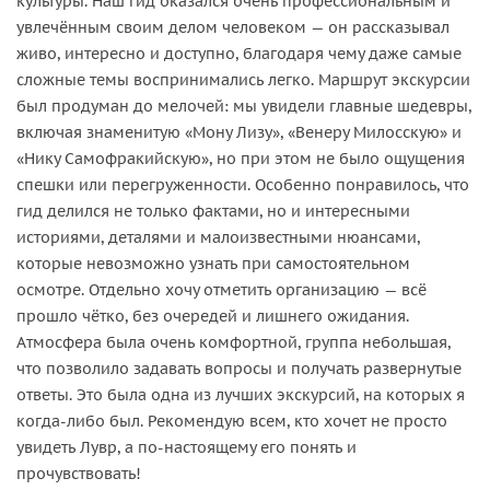
культуры. Наш гид оказался очень профессиональным и
увлечённым своим делом человеком — он рассказывал
живо, интересно и доступно, благодаря чему даже самые
сложные темы воспринимались легко. Маршрут экскурсии
был продуман до мелочей: мы увидели главные шедевры,
включая знаменитую «Мону Лизу», «Венеру Милосскую» и
«Нику Самофракийскую», но при этом не было ощущения
спешки или перегруженности. Особенно понравилось, что
гид делился не только фактами, но и интересными
историями, деталями и малоизвестными нюансами,
которые невозможно узнать при самостоятельном
осмотре. Отдельно хочу отметить организацию — всё
прошло чётко, без очередей и лишнего ожидания.
Атмосфера была очень комфортной, группа небольшая,
что позволило задавать вопросы и получать развернутые
ответы. Это была одна из лучших экскурсий, на которых я
когда-либо был. Рекомендую всем, кто хочет не просто
увидеть Лувр, а по-настоящему его понять и
прочувствовать!