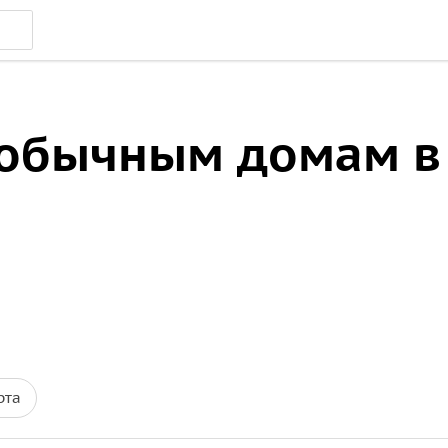
еобычным домам в
рта