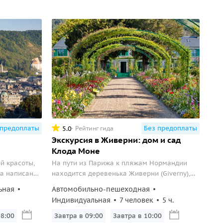
 предоплаты
Без предоплаты
5.0
Рейтинг гида
Экскурсия в Живерни: дом и сад
Клода Моне
й красоты,
На пути из Парижа к пляжам Нормандии
а написана
находится деревенька Живерни (Giverny),
а — «Восход
прославившаяся благодаря Клоду Моне.
ьная
Автомобильно-пешеходная
тый
Здесь находится дом известного
Индивидуальная
7 человек
5 ч.
орода — всё
художника-импрессиониста, а также его с
а картинах
сад с прудом, где он писал свои
08:00
Вс, 9 авг, 09:00
Вс, 9 авг, 10:00