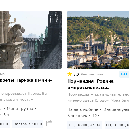
зыв
Без
5.0
Рейтинг гида
креты Парижа в мини-
Нормандия - Родина
импрессионизма..
м очаровывает Париж. Вы
Нормандия — край удивительно
 знаковым местам
именно здесь Клодом Монэ был
го центра и восхититесь Нотр-
первая картина импрессионизм
я
Мини группа
На автомобиле
Индивидуал
и.
солнца. Впечатление». Знамени
3 ч.
6 человек
12 ч.
Руанский собор, прибрежные г
:00
Вс, 9 авг, 10:00
это запечатлено многократно н
Пн, 10 авг, 07:00
Пн, 10 авг, 