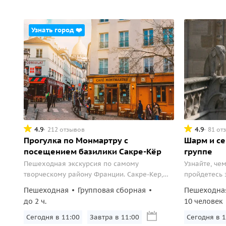
Узнать город ❤️
4.9
4.9
212 отзывов
81 от
Прогулка по Монмартру с
Шарм и се
посещением базилики Сакре-Кёр
группе
Пешеходная экскурсия по самому
Узнайте, че
творческому району Франции. Сакре-Кер,
пройдетесь
кабаре «Мулен Руж» и cекретные местечки
историческо
Пешеходная
Групповая сборная
Пешеходна
Монмартра.
Дам-Де-Пар
до 2 ч.
10 человек
Завтра в 11:00
Вс, 9 авг, 11:00
Завтра в 10