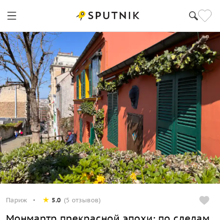
Париж
Париж
5.0
(5 отзывов)
Монмартр прекрасной эпохи: по следам