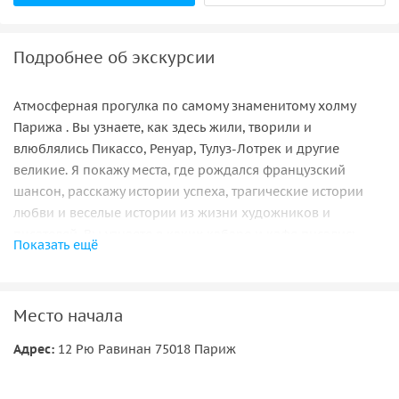
Подробнее об экскурсии
Атмосферная прогулка по самому знаменитому холму
Парижа . Вы узнаете, как здесь жили, творили и
влюблялись Пикассо, Ренуар, Тулуз-Лотрек и другие
великие. Я покажу места, где рождался французский
шансон, расскажу истории успеха, трагические истории
любви и веселые истории из жизни художников и
писателей. Вы узнаете в каких кабаре и кафе писались
Показать ещё
знаменитые картины и сочинялись песни. Погрузимся в
дух богемного Парижа.
Место начала
Адрес:
12 Рю Равинан 75018 Париж