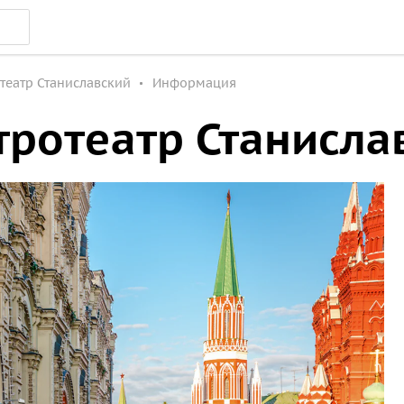
театр Станиславский
Информация
тротеатр Станисла