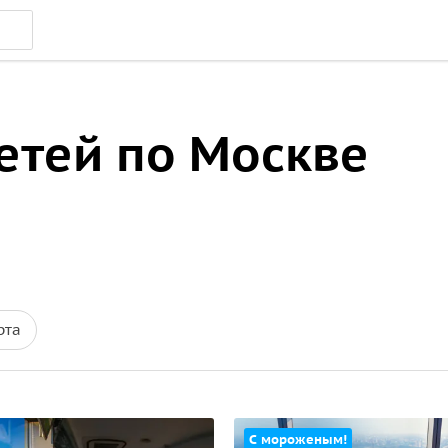
етей по Москве
рта
С мороженым!