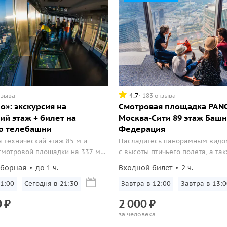
4.7
тзыва
183 отзыва
о»: экскурсия на
Смотровая площадка PA
ий этаж + билет на
Москва-Сити 89 этаж Баш
ю телебашни
Федерация
а технический этаж 85 м и
Насладитесь панорамным видом
смотровой площадки на 337 м
с высоты птичьего полета, а та
Останкино
поучаствуйте в дегустации мор
сборная
до 1 ч.
Входной билет
2 ч.
1:00
Сегодня в 21:30
Завтра в 12:00
Завтра в 13:0
0
₽
2
000
₽
за человека