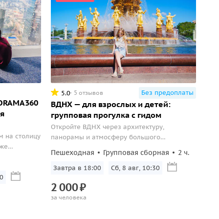
Без предоплаты
5.0
5 отзывов
NORAMA360
ВДНХ — для взрослых и детей:
ня
групповая прогулка с гидом
Откройте ВДНХ через архитектуру,
 на столицу
панорамы и атмосферу большого
кже
городского пространства.
Пешеходная
Групповая сборная
2 ч.
оженого.
Завтра в 18:00
Сб, 8 авг, 10:30
0
2
000
₽
за человека