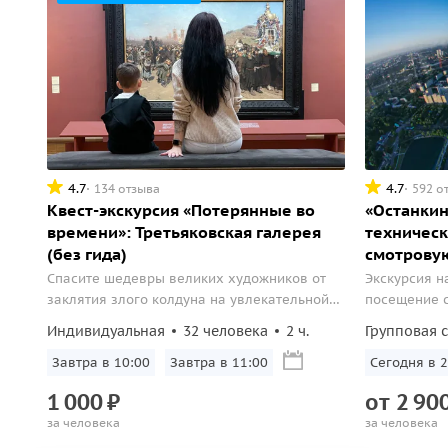
4.7
4.7
134 отзыва
592 о
Квест-экскурсия «Потерянные во
«Останкин
времени»: Третьяковская галерея
техническ
(без гида)
смотрову
Спасите шедевры великих художников от
Экскурсия н
заклятия злого колдуна на увлекательной
посещение 
квест-экскурсии.
телебашни 
Индивидуальная
32 человека
2 ч.
Групповая 
Завтра в 10:00
Завтра в 11:00
Сегодня в 2
1
000
₽
от
2
90
за человека
за человека