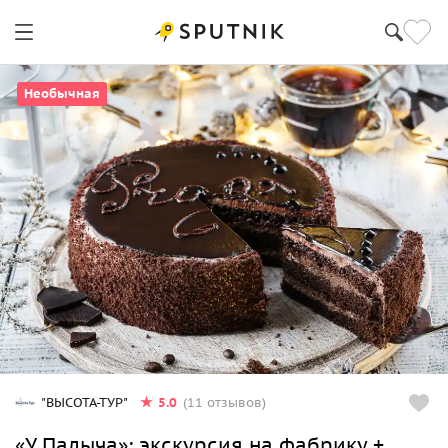
Необычная
5.0
"ВЫСОТА-ТУР"
(11 отзывов)
«У Палыча»: экскурсия на фабрику +