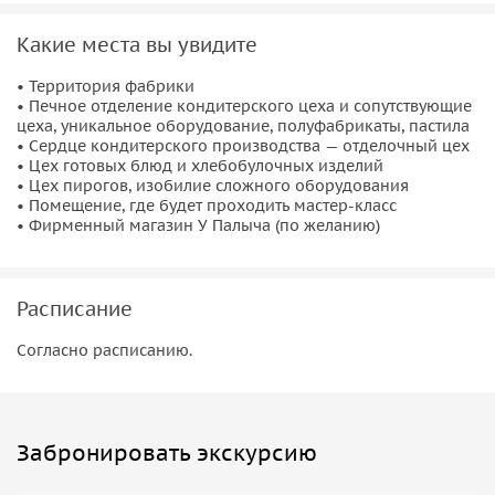
технологов. Это отличный шанс проявить творческий
Какие места вы увидите
подход и попробовать себя в роли настоящего кондитера.
Готовый торт, украшенный вашими руками, вы сможете
• Территория фабрики
забрать с собой — он станет не только вкусным подарком,
• Печное отделение кондитерского цеха и сопутствующие
цеха, уникальное оборудование, полуфабрикаты, пастила
но и памятным результатом участия.
• Сердце кондитерского производства — отделочный цех
• Цех готовых блюд и хлебобулочных изделий
Программа проходит с соблюдением всех санитарных
• Цех пирогов, изобилие сложного оборудования
норм. В конце вы также сможете посетить
фирменный
• Помещение, где будет проходить мастер-класс
магазин
при фабрике и приобрести свежую продукцию
• Фирменный магазин У Палыча (по желанию)
напрямую от производителя. Это не просто экскурсия —
это настоящее кулинарное приключение, которое
запомнится надолго.
Расписание
Согласно расписанию.
Забронировать экскурсию