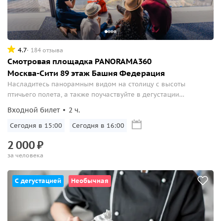
4.7
184 отзыва
Смотровая площадка PANORAMA360
Москва-Сити 89 этаж Башня Федерация
Насладитесь панорамным видом на столицу с высоты
птичьего полета, а также поучаствуйте в дегустации
мороженого.
Входной билет
2 ч.
Сегодня в 15:00
Сегодня в 16:00
2
000
₽
за человека
С дегустацией
Необычная