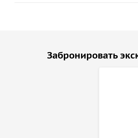
Мавзолей Ленина
, а древние башни Кремля в в
загадочно. Эта прогулка соединяет реальные ис
истории, от которых кровь стынет в жилах.
Забронировать экс