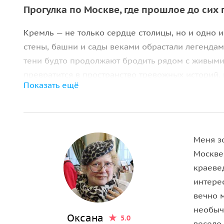
Прогулка по Москве, где прошлое до сих 
Кремль — не только сердце столицы, но и одно 
стены, башни и сады веками обрастали легендам
тени будто продолжают бродить рядом с живыми
превратится в пространство тревожных историй,
Показать ещё
которых становится не по себе.
«И бродят тени, и молят тени…» — строки Иннок
атмосферу этого маршрута. Вечерний Кремль ра
государства, а как место, где история оставила
Меня зо
событий.
Москве
краеве
Башни Кремля и мрачные легенды старой Москв
интере
вечно 
Вы узнаете, почему в древности Боровицкий хол
необыч
башня за свою историю успела побывать и тюрьм
Оксана
5.0
весело 