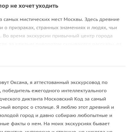
пор не хочет уходить
из самых мистических мест Москвы. Здесь древние
и о призраках, странных знамениях и людях, чьи
. Во время экскурсии привычный центр города
 где за каждым поворотом скрываются рассказы, от
ентия Анненского особенно точно передают
скрывается здесь не как парадный символ
 слишком много страхов, загадок и необъяснимых
вут Оксана, я аттестованный экскурсовод по
, победитель ежегодного интеллектуального
дческого диктанта Московский Код за самый
ы
сный вопрос о столице. Я люблю этот древний и
молодой город и давно собираю любопытные и
м называли Ведьминой горой, какая кремлёвская
ные факты о нем. На моих экскурсиях бывает
ой, и храмом, и колокольней, а также рядом с
и грустно, интересно и страшно, но никогда не