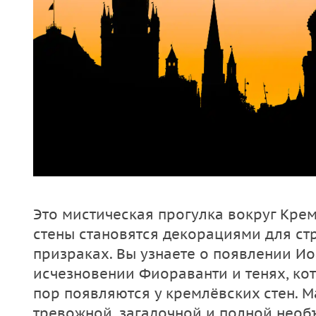
Это мистическая прогулка вокруг Крем
стены становятся декорациями для ст
призраках. Вы узнаете о появлении Ио
исчезновении Фиораванти и тенях, кот
пор появляются у кремлёвских стен. 
тревожной, загадочной и полной необ