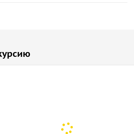
ечернем свете выглядят особенно мрачно и
торические события, старые московские предания и
курсию