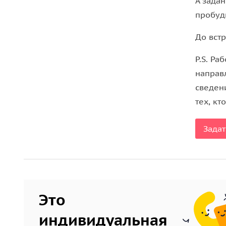
А задан
пробуд
До вст
P.S. Р
направ
сведен
тех, кто
Задат
Это
индивидуальная