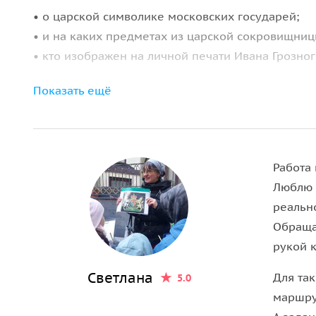
• о царской символике московских государей;
• и на каких предметах из царской сокровищниц
• кто изображен на личной печати Ивана Грозног
Нас ждут настоящие средневековые зага
Показать ещё
• о первых московских башенных часах;
• о стражах руин допожарной Москвы;
• английская и астрономическая версия нашей б
Работа 
Люблю 
Вы увидите:
реальн
Обраща
• самую высокую башню Кремля;
рукой 
• самый старый московский фонтан;
• старинные городские артефакты, до которых м
Светлана
Для та
5.0
маршру