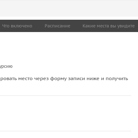
Что включено
Расписание
Какие места вы увидите
курсию
овать место через форму записи ниже и получить