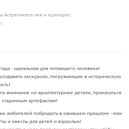
ы встречаются лев и единорог;
о.
дки:
аталии.
гида - идеальная для читающего человека!
создавать экскурсии, погружающие в историческую
ость!
ть внимание на архитектурные детали, прикасаться
к старинным артефактам!
ожно дотронуться рукой!
ких любителей побродить в ожившем прошлом - мои
ты и квесты для детей и взрослых!