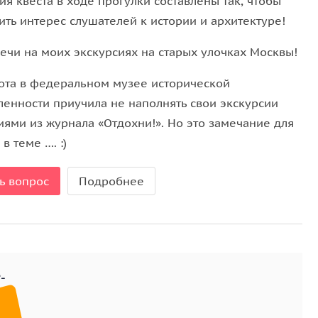
ия квеста в ходе прогулки составлены так, чтобы
ить интерес слушателей к истории и архитектуре!
речи на моих экскурсиях на старых улочках Москвы!
абота в федеральном музее исторической
ленности приучила не наполнять свои экскурсии
иями из журнала «Отдохни!». Но это замечание для
 в теме …. :)
ь вопрос
Подробнее