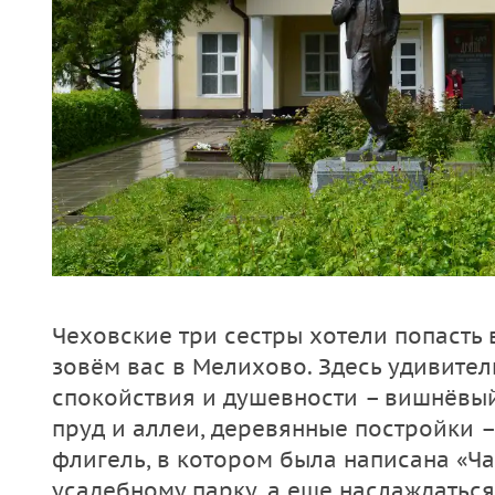
Чеховские три сестры хотели попасть в
зовём вас в Мелихово. Здесь удивите
спокойствия и душевности – вишнёвый
пруд и аллеи, деревянные постройки –
флигель, в котором была написана «Ча
усадебному парку, а еще наслаждатьс