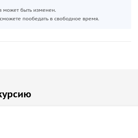
 в деревне
Талеж
. Этот обильный родник,
в может быть изменен.
тен своими семью ключами и рассказами о
 сможете пообедать в свободное время.
и перед красотой русской природы, вы сможете
тить деревянную церковь Рождества Христова, найдя
у классика.
курсию