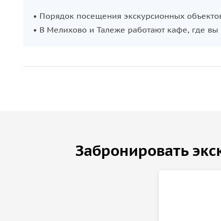
Завершится день посещением святого источника
• Порядок посещения экскурсионных объекто
освященный во имя преподобного Давида, извес
• В Мелихово и Талеже работают кафе, где вы
чудесных огнях. Здесь, в тишине и благоговени
набрать святой воды, окунуться в купель и посе
умиротворение после насыщенного дня в гостях 
Забронировать экс