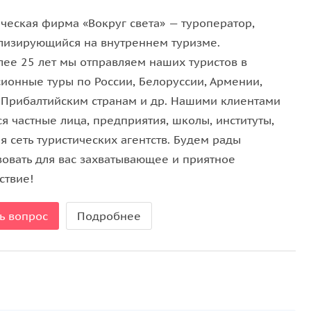
го памятника. Загляните в «Амбулаторию» с
дом, где в кабинете с видом на экзотический
ическая фирма «Вокруг света» — туроператор,
роизведений. Увидите голубой флигель — колыбель
лизирующийся на внутреннем туризме.
ый сад и вековые тополя. Почувствуйте, как
лее 25 лет мы отправляем наших туристов в
ом уголке парка.
сионные туры по России, Белоруссии, Армении,
, Прибалтийским странам и др. Нашими клиентами
тым Небом
я частные лица, предприятия, школы, институты,
 сеть туристических агентств. Будем рады
 «Чеховской студии», сыгранный прямо под
зовать для вас захватывающее и приятное
сиональные актеры, выпускники лучших
ствие!
, представят вам постановку по одному из
еча с чеховской драматургией в естественных
ь вопрос
Подробнее
е (в плохую погоду спектакль переносится в