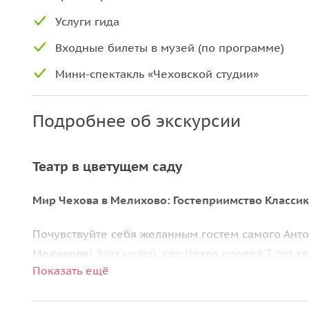
Услуги гида
Входные билеты в музей (по программе)
Мини-спектакль «Чеховской студии»
Подробнее об экскурсии
Театр в цветущем саду
Мир Чехова в Мелихово: Гостеприимство Класси
Почувствуйте себя желанным гостем самого Ант
Мелихово
! Этот музей, где Чехов провел 7 лет
Показать ещё
спокойствия и душевности. Переступив калитку, 
врача, Чехова-садовода. Прогуляйтесь по
Аллее 