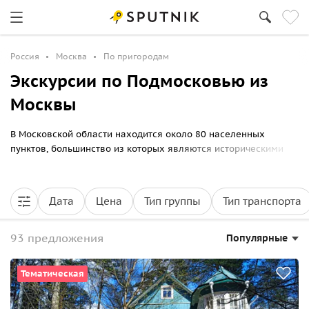
Россия
Москва
По пригородам
Экскурсии по Подмосковью из
Москвы
В Московской области находится около 80 населенных
пунктов, большинство из которых являются историческими
или культурными центрами России. Экскурсии по
окрестностям столицы добавят много познавательного в
копилку ваших впечатлений. Специально для вас мы собрали
Дата
Цена
Тип группы
Тип транспорта
самые интересные варианты поездок в пригороды Москвы.
93 предложения
Популярные
Тематическая