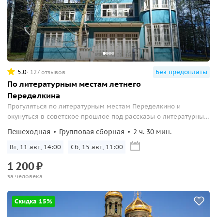
5.0
Без предоплаты
127 отзывов
По литературным местам летнего
Переделкина
Прогуляться по литературным местам Переделкино и
окунуться в советское прошлое под рассказы о литературных
кумирах.
Пешеходная
Групповая сборная
2 ч. 30 мин.
Вт, 11 авг, 14:00
Сб, 15 авг, 11:00
1
200
₽
за человека
Скидка 15%