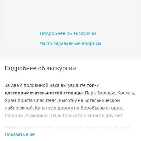
Подробнее об экскурсии
Часто задаваемые вопросы
Подробнее об экскурсии
За два с половиной часа вы увидите
топ-7
достопримечательностей столицы
: Парк Зарядье, Кремль,
Храм Христа Спасителя, Высотку на Котельнической
набережной, Канатную дорогу на Воробьевых горах,
Стадион «Лужники», Парк Горького и многое другое!
Меню ланча:
• пицца — кусочек 1/4, 26 см.; • чай черный
Показать ещё
или зеленый.