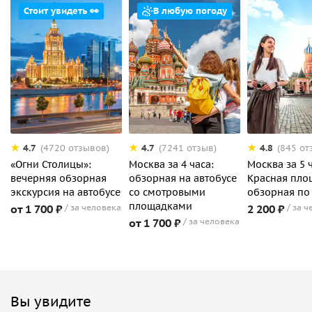
Стоит увидеть 👀
В любую погоду
4.7
4.7
4.8
(4720 отзывов)
(7241 отзыв)
(845 от
«Огни Столицы»:
Москва за 4 часа:
Москва за 5 
вечерняя обзорная
обзорная на автобусе
Красная пло
экскурсия на автобусе
со смотровыми
обзорная по
площадками
от 1 700 ₽
за человека
2 200 ₽
за ч
от 1 700 ₽
за человека
Вы увидите