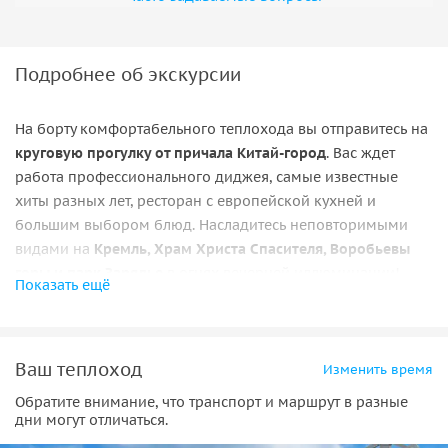
Подробнее об экскурсии
На борту комфортабельного теплохода вы отправитесь на
круговую прогулку от причала Китай-город
. Вас ждет
работа профессионального диджея, самые известные
хиты разных лет, ресторан с европейской кухней и
большим выбором блюд. Насладитесь неповторимыми
видами на
Кремль, Храм Христа Спасителя, Воробьевы
горы и парк Зарядье
в огнях вечерней иллюминации!
Показать ещё
Меню ужина (теплоходы Прага, Добрыня):
• салат
«Овощной»; • сочный стейк из курочки (подаётся с черри-
картофелем); • сок, вода (на выбор); • рахат-лукум.
Ваш теплоход
Изменить время
Меню ланча (теплоходы Москва, Снегири):
• аппетитная
Обратите внимание, что транспорт и маршрут в разные
дни могут отличаться.
1/4 пиццы (26 см.); • чай черный или зеленый (0.3).