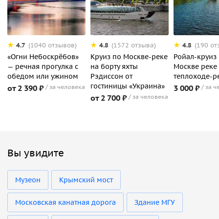
4.7
4.8
4.8
(1040 отзывов)
(1572 отзыва)
(190 от
«Огни Небоскрёбов»
Круиз по Москве-реке
Ройал-круиз
— речная прогулка с
на борту яхты
Москве реке
обедом или ужином
Рэдиссон от
теплоходе-р
гостиницы «Украина»
от 2 390 ₽
за человека
3 000 ₽
за ч
от 2 700 ₽
за человека
Вы увидите
Музеон
Крымский мост
Московская канатная дорога
Здание МГУ