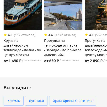
4.8
4.6
4.8
(437 отзывов)
(1232 отзыва)
(532 от
Круиз на
Прогулка на
Прогулка на
дизайнерском
теплоходе от парка
дизайнерск
теплоходе «Волна» по
«Зарядье» до причала
теплоходе «
центру Москвы
«Киевский»
центру Моск
от 1 690 ₽
за человека
от 650 ₽
за человека
от 2 890 ₽
з
Вы увидите
Кремль
Лужники
Храм Христа Спасителя