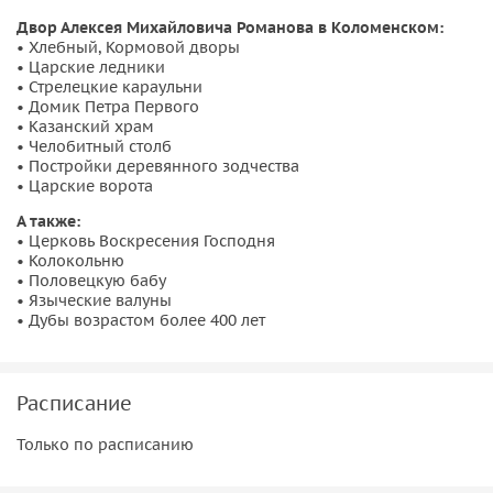
Двор Алексея Михайловича Романова в Коломенском:
• Хлебный, Кормовой дворы
• Царские ледники
• Стрелецкие караульни
• Домик Петра Первого
• Казанский храм
• Челобитный столб
• Постройки деревянного зодчества
• Царские ворота
А также:
• Церковь Воскресения Господня
• Колокольню
• Половецкую бабу
• Языческие валуны
• Дубы возрастом более 400 лет
Расписание
Только по расписанию