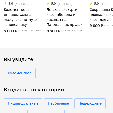
5.0
5.0
5.0
(3 отзыва)
(1 отзыв)
(16 отз
Коломенское:
Детская экскурсия-
Сокровища 
индивидуальная
квест «Ворона и
площади: эк
экскурсия по музею-
лисица» на
квест для де
заповеднику
Патриарших прудах
9 000 ₽
за э
9 000 ₽
за экскурсию
8 900 ₽
за экскурсию
Вы увидите
Коломенское
Входит в эти категории
Индивидуальные
Необычные
Пешеходные