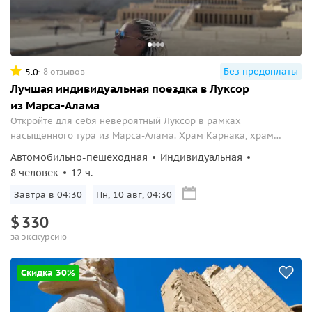
Без предоплаты
5.0
8 отзывов
Лучшая индивидуальная поездка в Луксор
из Марса-Алама
Откройте для себя невероятный Луксор в рамках
насыщенного тура из Марса-Алама. Храм Карнака, храм
царицы Хатшепсут, Колоссы Мемнона и Долина Царей – в
Автомобильно-пешеходная
Индивидуальная
программе!
8 человек
12 ч.
Завтра в 04:30
Пн, 10 авг, 04:30
$
330
за экскурсию
Скидка 30%